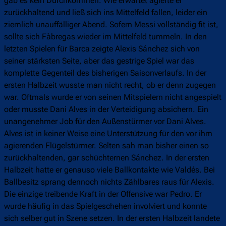
gab es kein Durchkommen. Wie erwartet agierte er
zurückhaltend und ließ sich ins Mittelfeld fallen, leider ein
ziemlich unauffälliger Abend. Sofern Messi vollständig fit ist,
sollte sich Fàbregas wieder im Mittelfeld tummeln. In den
letzten Spielen für Barca zeigte Alexis Sánchez sich von
seiner stärksten Seite, aber das gestrige Spiel war das
komplette Gegenteil des bisherigen Saisonverlaufs. In der
ersten Halbzeit wusste man nicht recht, ob er denn zugegen
war. Oftmals wurde er von seinen Mitspielern nicht angespielt
oder musste Dani Alves in der Verteidigung absichern. Ein
unangenehmer Job für den Außenstürmer vor Dani Alves.
Alves ist in keiner Weise eine Unterstützung für den vor ihm
agierenden Flügelstürmer. Selten sah man bisher einen so
zurückhaltenden, gar schüchternen Sánchez. In der ersten
Halbzeit hatte er genauso viele Ballkontakte wie Valdés. Bei
Ballbesitz sprang dennoch nichts Zählbares raus für Alexis.
Die einzige treibende Kraft in der Offensive war Pedro. Er
wurde häufig in das Spielgeschehen involviert und konnte
sich selber gut in Szene setzen. In der ersten Halbzeit landete