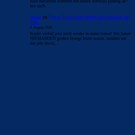
nach Barcelona kommen mit diesen sideways passing an?
bro auch…
Bojan
zu
Ferran Torres entscheidet sich offenbar für
PSG
8. August 2026
bruder verfall jetzt nicht wieder in deine trance! Wir haben
NIEMANDEN großen besiegt letzte season, sondern nur
das jahr davor,…
BILDERGALERIEN
Barça zurück im Camp Nou: Der große Comeback-Tag in Bildern
22. November 2025
Heim und auswärts: Das sollen die Trikots von Barça für die Saison
2025/26 sein
6. Januar 2025
WEITERE KATEGORIEN
News
4697
xTop News
4124