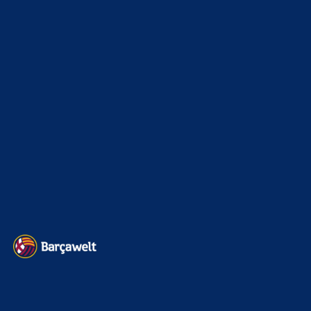
La Liga
3264
Champions League
1112
Interview & PK
888
Sonstiges
675
Kader
626
Transfermarkt
605
Impressum
Datenschutz
Kontakt