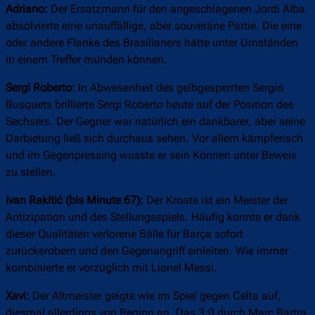
Adriano:
Der Ersatzmann für den angeschlagenen Jordi Alba
absolvierte eine unauffällige, aber souveräne Partie. Die eine
oder andere Flanke des Brasilianers hätte unter Umständen
in einem Treffer münden können.
Sergi Roberto:
In Abwesenheit des gelbgesperrten Sergio
Busquets brillierte Sergi Roberto heute auf der Position des
Sechsers. Der Gegner war natürlich ein dankbarer, aber seine
Darbietung ließ sich durchaus sehen. Vor allem kämpferisch
und im Gegenpressing wusste er sein Können unter Beweis
zu stellen.
Ivan Rakitić (bis Minute 67):
Der Kroate ist ein Meister der
Antizipation und des Stellungsspiels. Häufig konnte er dank
dieser Qualitäten verlorene Bälle für Barça sofort
zurückerobern und den Gegenangriff einleiten. Wie immer
kombinierte er vorzüglich mit Lionel Messi.
Xavi:
Der Altmeister geigte wie im Spiel gegen Celta auf,
diesmal allerdings von Beginn an. Das 3:0 durch Marc Bartra