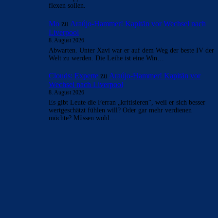
- Anzeige -
AKTUELLE USER-KOMMENTARE
Lucky
zu
Araújo-Hammer! Kapitän vor Wechsel
nach Liverpool
8. August 2026
Es gab mal eine zeit, da war er der einzige, der vini
komplett kalt stellen konnte. Nicht zu glauben was…
Clouds: Experte
zu
Araújo-Hammer! Kapitän vor
Wechsel nach Liverpool
8. August 2026
War ein kurzer Weg, und wurde dann noch unter Xavi zur
Lachnummer. Aber ja, Stand jetzt ist das super für…
Clouds: Experte
zu
Araújo-Hammer! Kapitän vor
Wechsel nach Liverpool
8. August 2026
Diese Lappen hätten mit den 150 Mios für Alvarez nicht
flexen sollen.