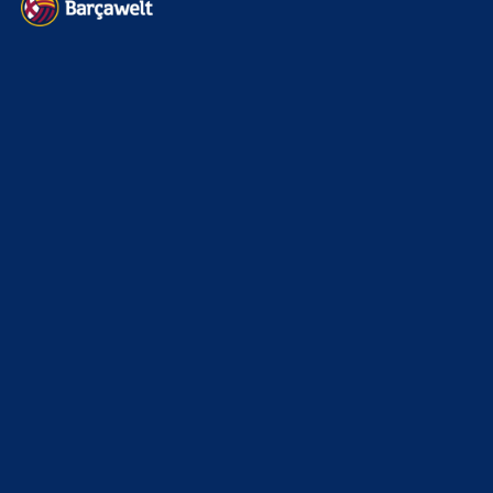
WEITERE KATEGORIEN
News
4694
xTop News
4120
La Liga
3264
Champions League
1112
Interview & PK
888
Sonstiges
675
Kader
626
Transfermarkt
602
Impressum
Datenschutz
Kontakt