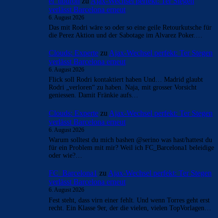
Überspringen
- Anzeige -
AKTUELLE USER-KOMMENTARE
Clouds: Experte
zu
Ajax-Wechsel perfekt: Ter Stegen
verlässt Barcelona erneut
6. August 2026
Du solltest diese Gehirnsprüche lassen Mr. Man braucht 2
Gehrinzellen, um an einem Gehirnaneurysma zu „leiden“.
Du kannst dich aber…
el_tiburon
zu
Ajax-Wechsel perfekt: Ter Stegen
verlässt Barcelona erneut
6. August 2026
Das mit Rodri wäre so oder so eine geile Retourkutsche für