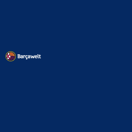
Barça zurück im Camp Nou: Der große Comeback-Tag in Bildern
22. November 2025
Heim und auswärts: Das sollen die Trikots von Barça für die Saison
2025/26 sein
6. Januar 2025
WEITERE KATEGORIEN
News
4691
xTop News
4116
La Liga
3264
Champions League
1112
Interview & PK
888
Sonstiges
675
Kader
626
Transfermarkt
599
Impressum