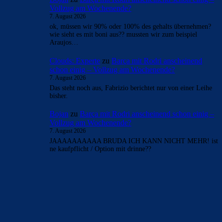
schon einig – Vollzug am Wochenende?
7. August 2026
Das war ne Nacht und Nebel Aktion. Keine weiteren Infos
Stand jetzt.
Bojan
zu
Barça mit Rodri anscheinend schon einig –
Vollzug am Wochenende?
7. August 2026
ok, müssen wir 90% oder 100% des gehalts übernehmen?
wie sieht es mit boni aus?? mussten wir zum beispiel
Araujos…
Clouds: Experte
zu
Barça mit Rodri anscheinend
schon einig – Vollzug am Wochenende?
7. August 2026
Das steht noch aus, Fabrizio berichtet nur von einer Leihe
bisher.
Bojan
zu
Barça mit Rodri anscheinend schon einig –
Vollzug am Wochenende?
7. August 2026
JAAAAAAAAAA BRUDA ICH KANN NICHT MEHR! ist
ne kaufpflicht / Option mit drinne??