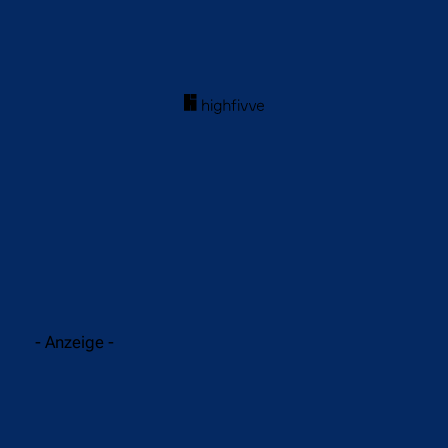
acebook
Twitter
WhatsApp
- Anzeige -