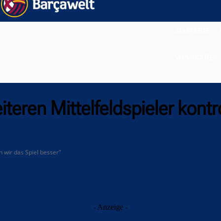
STARTSEITE
VERMISCHTES
teren Mittelfeldspieler kontro
n wir das Spiel besser"
- Anzeige -