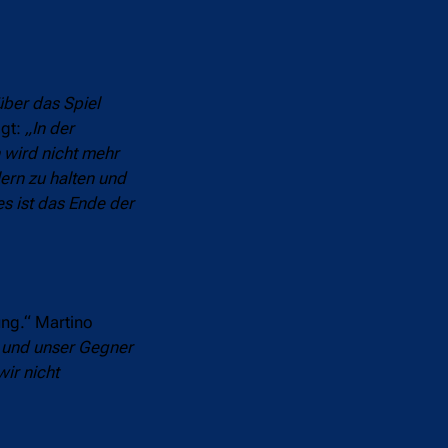
 über das Spiel
lgt:
„In der
 wird nicht mehr
ern zu halten und
s ist das Ende der
nung.“ Martino
ät und unser Gegner
wir nicht