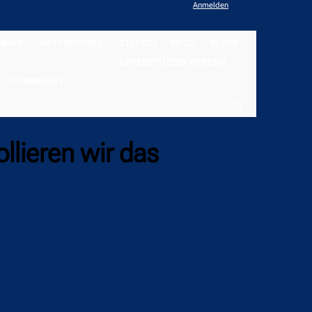
Anmelden
NEWS
WETTBEWERBE
STADION
VIDEO
BILDER
UNTERSTÜTZER WERDEN
COMMUNITY
llieren wir das