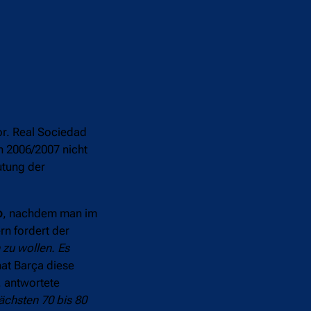
or. Real Sociedad
n 2006/2007 nicht
utung der
o
, nachdem man im
rn fordert der
 zu wollen. Es
hat Barça diese
, antwortete
ächsten 70 bis 80