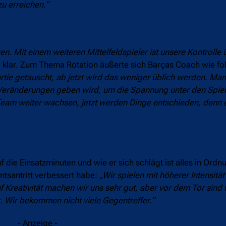
u erreichen.“
eren. Mit einem weiteren Mittelfeldspieler ist unsere Kontrolle
no klar. Zum Thema Rotation äußerte sich Barças Coach wie fo
rtie getauscht, ab jetzt wird das weniger üblich werden. Man
 Veränderungen geben wird, um die Spannung unter den Spiel
s Team weiter wachsen, jetzt werden Dinge entschieden, denn e
auf die Einsatzminuten und wie er sich schlägt ist alles in Ord
tsantritt verbessert habe:
„Wir spielen mit höherer Intensit
f Kreativität machen wir uns sehr gut, aber vor dem Tor sind 
 Wir bekommen nicht viele Gegentreffer.“
- Anzeige -