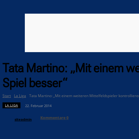
Tata Martino: „Mit einem wei
Spiel besser“
Start
La Liga
Tata Martino: „Mit einem weiteren Mittelfeldspieler kontrolliere
LA LIGA
22. Februar 2014
Kommentare
0
siteadmin