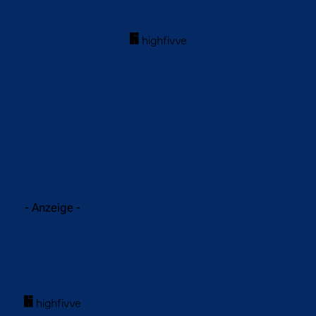
acebook
Twitter
WhatsApp
- Anzeige -