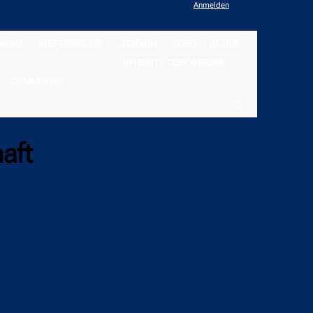
Anmelden
NEWS
WETTBEWERBE
STADION
VIDEO
BILDER
UNTERSTÜTZER WERDEN
COMMUNITY
aft