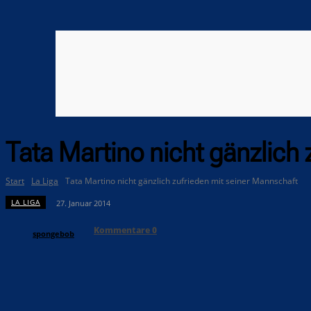
Tata Martino nicht gänzlich
Start
La Liga
Tata Martino nicht gänzlich zufrieden mit seiner Mannschaft
LA LIGA
27. Januar 2014
Kommentare
0
spongebob