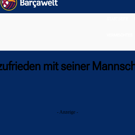
STARTSEITE
VERMISCHTES
 zufrieden mit seiner Mannsch
- Anzeige -