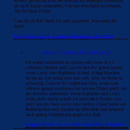
rechts Cancelo als RM, der sowohl ins Mittelfeld ausweicht,
als auch Araujo unterstützt, Vini aus dem Spiel zu nehmen.
Als 9er dann Ferran.
Cancelo als RM fände ich sehr spannend. Was meint ihr
dazu?
Loggen Sie sich ein, um einen Kommentar abzugeben
sebone
27. Oktober 2023 Beim 20:53
Ich würde tatsächlich so spielen oder beim 4-3-3
(offensiv) bleiben und Cancelo den RV geben lassen,
wenn Lewy oder Raphinha fit sind. Hängt bisschen
davon ab, wie mutig man sein will. Aber 3er Kette ist
schwierig, Cancelo RV ergibt nur Sinn, wenn man
offensiv genug anzubieten hat und ein Flügel spielt, der
ihn defensiv unterstützt. Wenn Raphinha und Lewy
beide nicht starten würde ich tatsächlich Romeu raus
und Cancelo einen nach vorne ziehen. Dann haben wir
Ballsicherheit und Qualität im Mittelfeld und dennoch
noch genug Absicherung gegen den Ball.
Loggen Sie sich ein, um einen Kommentar abzugeben