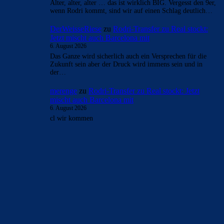
Alter, alter, alter … das ist wirklich BIG. Vergesst den 9er,
wenn Rodri kommt, sind wir auf einen Schlag deutlich…
DerWeisseRiese
zu
Rodri-Transfer zu Real stockt:
Jetzt mischt auch Barcelona mit
6. August 2026
Das Ganze wird sicherlich auch ein Versprechen für die
Zukunft sein aber der Druck wird immens sein und in
der…
merenge
zu
Rodri-Transfer zu Real stockt: Jetzt
mischt auch Barcelona mit
6. August 2026
cl wir kommen
BILDERGALERIEN
Barça zurück im Camp Nou: Der große Comeback-Tag in Bildern
22. November 2025
Heim und auswärts: Das sollen die Trikots von Barça für die Saison
2025/26 sein