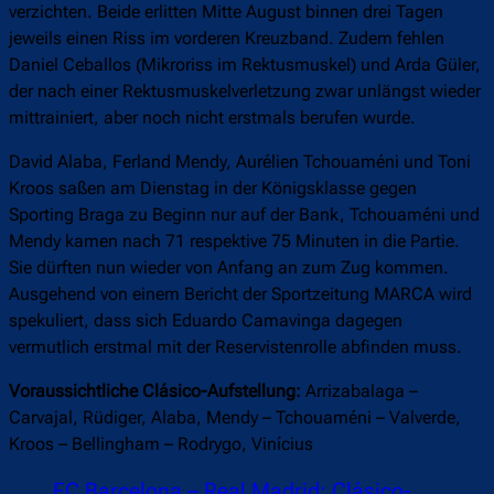
verzichten. Beide erlitten Mitte August binnen drei Tagen
jeweils einen Riss im vorderen Kreuzband. Zudem fehlen
Daniel Ceballos (Mikroriss im Rektusmuskel) und Arda Güler,
der nach einer Rektusmuskelverletzung zwar unlängst wieder
mittrainiert, aber noch nicht erstmals berufen wurde.
David Alaba, Ferland Mendy, Aurélien Tchouaméni und Toni
Kroos saßen am Dienstag in der Königsklasse gegen
Sporting Braga zu Beginn nur auf der Bank, Tchouaméni und
Mendy kamen nach 71 respektive 75 Minuten in die Partie.
Sie dürften nun wieder von Anfang an zum Zug kommen.
Ausgehend von einem Bericht der Sportzeitung MARCA wird
spekuliert, dass sich Eduardo Camavinga dagegen
vermutlich erstmal mit der Reservistenrolle abfinden muss.
Voraussichtliche Clásico-Aufstellung:
Arrizabalaga –
Carvajal, Rüdiger, Alaba, Mendy – Tchouaméni – Valverde,
Kroos – Bellingham – Rodrygo, Vinícius
FC Barcelona – Real Madrid: Clásico-