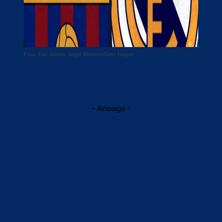
Foto: Eric Alonso, Angel Martinez/Getty Images
- Anzeige -