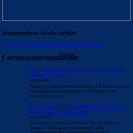
Kommentieren Sie den Artikel
Loggen Sie sich ein, um einen Kommentar abzugeben
- Anzeige -
AKTUELLE USER-KOMMENTARE
Mo
zu
Rodri-Transfer zu Real stockt: Jetzt mischt
auch Barcelona mit
6. August 2026
Bei Barca funktioniert kein klassischer 9er. Das hat man an
Lewandowski sehr gut gesehen. Wir brauchen einen
Stürmer der zocken…
Clouds: Experte
zu
Rodri-Transfer zu Real stockt:
Jetzt mischt auch Barcelona mit
6. August 2026
Wenn die es schaffen noch Alvarez über die Bühne zu
bringen… das wäre der wahrscheinlich beste
Transfersommer der Vereinsgeschichte. Cancelo…