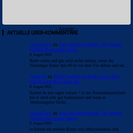
- Anzeige -
AKTUELLE USER-KOMMENTARE
CulersTony
zu
Ajax-Wechsel perfekt: Ter Stegen
verlässt Barcelona erneut
6. August 2026
Rodri schön und gut wird nichts nützen, wenn die
Verteidiger hinter ihm 80 m vor dem Tor stehen und auf…
Alma-03
zu
Rodri-Transfer zu Real stockt: Jetzt
mischt auch Barcelona mit
6. August 2026
Kannst du mir sagen warum ? In der Nationalmannschaft
hat er doch sehr gut funktioniert und wenn er
Verletzungsfrei bleibt…
CulersTony
zu
Ajax-Wechsel perfekt: Ter Stegen
verlässt Barcelona erneut
6. August 2026
es könnte ein zweites Konto von cfbarcelonaeins sein