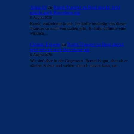
Alma-03
zu
Rodri-Transfer zu Real stockt: Jetzt
mischt auch Barcelona mit
6. August 2026
Krank, einfach nur krank. Ich hoffe inständig, das dieser
Transfer so nicht von statten geht. Er hatte definitiv eine
wirklich…
Clouds: Experte
zu
Rodri-Transfer zu Real stockt:
Jetzt mischt auch Barcelona mit
6. August 2026
Wir sind aber in der Gegenwart. Bernal ist gut, aber ob er
nächste Saison und weitere danach nutzen kann, um…
BILDERGALERIEN
Barça zurück im Camp Nou: Der große Comeback-Tag in Bildern
22. November 2025
Heim und auswärts: Das sollen die Trikots von Barça für die Saison
2025/26 sein
6. Januar 2025