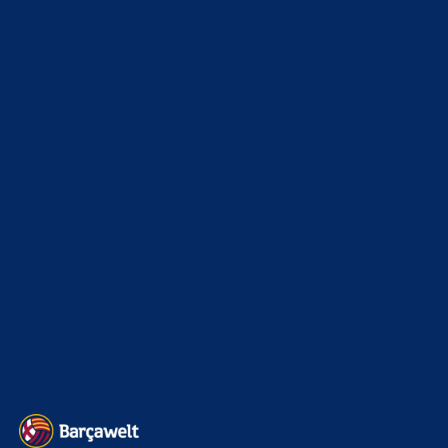
WEITERE KATEGORIEN
News
4692
xTop News
4117
La Liga
3264
Champions League
1112
Interview & PK
888
Sonstiges
675
Kader
626
Transfermarkt
600
Impressum
Datenschutz
Kontakt