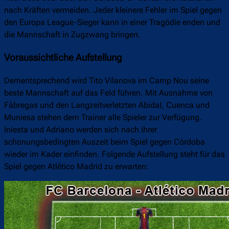
nach Kräften vermeiden. Jeder kleinere Fehler im Spiel gegen
den Europa League-Sieger kann in einer Tragödie enden und
die Mannschaft in Zugzwang bringen.
Voraussichtliche Aufstellung
Dementsprechend wird Tito Vilanova im Camp Nou seine
beste Mannschaft auf das Feld führen. Mit Ausnahme von
Fàbregas und den Langzeitverletzten Abidal, Cuenca und
Muniesa stehen dem Trainer alle Spieler zur Verfügung.
Iniesta und Adriano werden sich nach ihrer
schonungsbedingten Auszeit beim Spiel gegen Córdoba
wieder im Kader einfinden. Folgende Aufstellung steht für das
Spiel gegen Atlético Madrid zu erwarten: