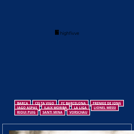
BARCA
CELTA VIGO
FC BARCELONA
FRENKIE DE JONG
IAGO ASPAS
ILAIX MORIBA
LA LIGA
LIONEL MESSI
RIQUI PUIG
SANTI MINA
VORSCHAU