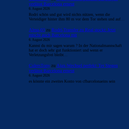
verlässt Barcelona erneut
6. August 2026
Rodri schön und gut wird nichts nützen, wenn die
Verteidiger hinter ihm 80 m vor dem Tor stehen und auf…
Alma-03
zu
Rodri-Transfer zu Real stockt: Jetzt
mischt auch Barcelona mit
6. August 2026
Kannst du mir sagen warum ? In der Nationalmannschaft
hat er doch sehr gut funktioniert und wenn er
Verletzungsfrei bleibt…
CulersTony
zu
Ajax-Wechsel perfekt: Ter Stegen
verlässt Barcelona erneut
6. August 2026
es könnte ein zweites Konto von cfbarcelonaeins sein
BILDERGALERIEN
Barça zurück im Camp Nou: Der große Comeback-Tag in Bildern
22. November 2025