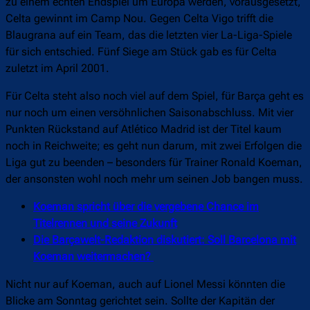
zu einem echten Endspiel um Europa werden, vorausgesetzt,
Celta gewinnt im Camp Nou. Gegen Celta Vigo trifft die
Blaugrana auf ein Team, das die letzten vier La-Liga-Spiele
für sich entschied. Fünf Siege am Stück gab es für Celta
zuletzt im April 2001.
Für Celta steht also noch viel auf dem Spiel, für Barça geht es
nur noch um einen versöhnlichen Saisonabschluss. Mit vier
Punkten Rückstand auf Atlético Madrid ist der Titel kaum
noch in Reichweite; es geht nun darum, mit zwei Erfolgen die
Liga gut zu beenden – besonders für Trainer Ronald Koeman,
der ansonsten wohl noch mehr um seinen Job bangen muss.
Koeman spricht über die vergebene Chance im
Titelrennen und seine Zukunft
Die Barçawelt-Redaktion diskutiert: Soll Barcelona mit
Koeman weitermachen?
Nicht nur auf Koeman, auch auf Lionel Messi könnten die
Blicke am Sonntag gerichtet sein. Sollte der Kapitän der