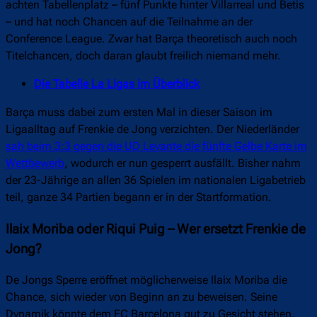
achten Tabellenplatz – fünf Punkte hinter Villarreal und Betis
– und hat noch Chancen auf die Teilnahme an der
Conference League. Zwar hat Barça theoretisch auch noch
Titelchancen, doch daran glaubt freilich niemand mehr.
Die Tabelle La Ligas im Überblick
Barça muss dabei zum ersten Mal in dieser Saison im
Ligaalltag auf Frenkie de Jong verzichten. Der Niederländer
sah beim 3:3 gegen die UD Levante die fünfte Gelbe Karte im
Wettbewerb
, wodurch er nun gesperrt ausfällt. Bisher nahm
der 23-Jährige an allen 36 Spielen im nationalen Ligabetrieb
teil, ganze 34 Partien begann er in der Startformation.
Ilaix Moriba oder Riqui Puig – Wer ersetzt Frenkie de
Jong?
De Jongs Sperre eröffnet möglicherweise Ilaix Moriba die
Chance, sich wieder von Beginn an zu beweisen. Seine
Dynamik könnte dem FC Barcelona gut zu Gesicht stehen.