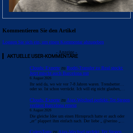
Kommentieren Sie den Artikel
Loggen Sie sich ein, um einen Kommentar abzugeben
- Anzeige -
AKTUELLE USER-KOMMENTARE
Clouds: Experte
zu
Rodri-Transfer zu Real stockt:
Jetzt mischt auch Barcelona mit
6. August 2026
Ihr seid da, wo wir vor 7-8 Jahren waren. Trendsetter…
oder so. Ist schon verrückt. Ich will eig nicht glauben,…
Clouds: Experte
zu
Ajax-Wechsel perfekt: Ter Stegen
verlässt Barcelona erneut
6. August 2026
Die gleiche Idee um einen Hirnspruch hatte er auch oder
„er“ plappert ihm einfach nach. Der liebe „ @serino „…
CulersTony
zu
Ajax-Wechsel perfekt: Ter Stegen