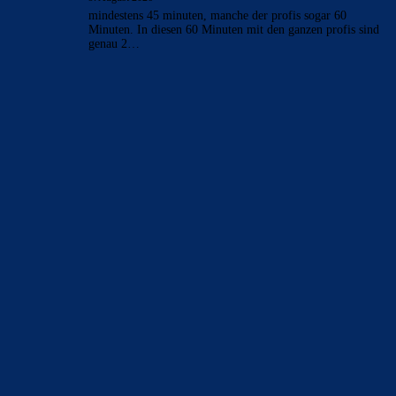
mindestens 45 minuten, manche der profis sogar 60
Minuten. In diesen 60 Minuten mit den ganzen profis sind
genau 2…
BILDERGALERIEN
Barça zurück im Camp Nou: Der große Comeback-Tag in Bildern
22. November 2025
Heim und auswärts: Das sollen die Trikots von Barça für die Saison
2025/26 sein
6. Januar 2025
WEITERE KATEGORIEN
News
4697
xTop News
4124
La Liga
3264
Champions League
1112
Interview & PK
888
Sonstiges
675