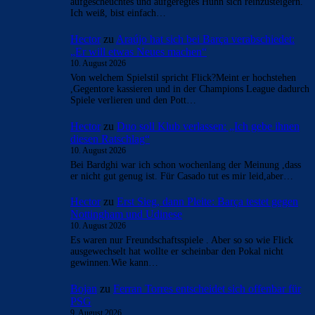
aufgescheuchtes und aufgeregtes Huhn sich reinzusteigern.
Ich weiß, bist einfach…
Hector
zu
Araújo hat sich bei Barça verabschiedet:
„Er will etwas Neues machen“
10. August 2026
Von welchem Spielstil spricht Flick?Meint er hochstehen
,Gegentore kassieren und in der Champions League dadurch
Spiele verlieren und den Pott…
Hector
zu
Duo soll Klub verlassen: „Ich gebe ihnen
diesen Ratschlag“
10. August 2026
Bei Bardghi war ich schon wochenlang der Meinung ,dass
er nicht gut genug ist. Für Casado tut es mir leid,aber…
Hector
zu
Erst Sieg, dann Pleite: Barça testet gegen
Nottingham und Udinese
10. August 2026
Es waren nur Freundschaftsspiele . Aber so so wie Flick
ausgewechselt hat wollte er scheinbar den Pokal nicht
gewinnen.Wie kann…
Bojan
zu
Ferran Torres entscheidet sich offenbar für
PSG
9. August 2026