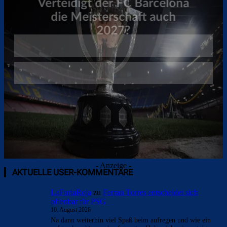
Überspringen
- Anzeige -
AKTUELLE USER-KOMMENTARE
LaFuriaRoja
zu
Ferran Torres entscheidet sich
offenbar für PSG
10. August 2026
Na dann weiterhin viel Spaß beim aufregen und wie ein