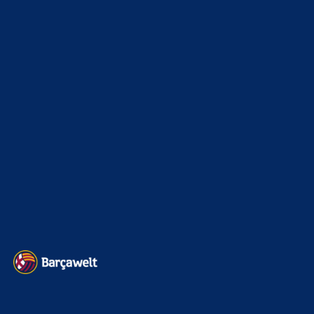
xTop News
4119
La Liga
3264
Champions League
1112
Interview & PK
888
Sonstiges
675
Kader
626
Transfermarkt
602
Impressum
Datenschutz
Kontakt