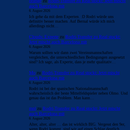
orange
zu
Rodri-Transfer zu Real stockt: Jetzt mischt
auch Barcelona mit
6. August 2026
Ich gehe da mit dem Experten. :D Rodri würde uns
definitiv besser machen. Auf Bernal würde ich mich
allerdings nicht…
Clouds: Experte
zu
Rodri-Transfer zu Real stockt:
Jetzt mischt auch Barcelona mit
6. August 2026
Warum sollten wir dann zwei Vereinsmannschaften
vergleichen, die unterschiedlichen Bedingungen ausgesetzt
sind? Ich sage, als Experte, dass je mehr qualitativ…
Mo
zu
Rodri-Transfer zu Real stockt: Jetzt mischt
auch Barcelona mit
6. August 2026
Rodri ist bei der spanischen Nationalmannschaft
wahrscheinlich der beste Mittelfeldspieler neben Olmo. Und
genau das ist das Problem. Man kann…
mnl
zu
Rodri-Transfer zu Real stockt: Jetzt mischt
auch Barcelona mit
6. August 2026
Alter, alter, alter … das ist wirklich BIG. Vergesst den 9er,
wenn Rodri kommt, sind wir auf einen Schlag deutlich…