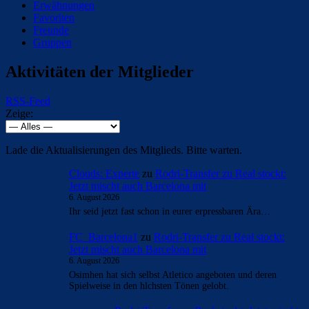
Erwähnungen
Favoriten
Freunde
Gruppen
Aktivitäten der Mitglieder
RSS-Feed
Zeige:
Lade die Aktualisierungen des Mitglieds. Bitte warten.
Clouds: Experte
zu
Rodri-Transfer zu Real stockt:
Jetzt mischt auch Barcelona mit
6. August 2026
Ihr seid jetzt fast schon in eurer erpressbaren Ära…
FC_Barcelona1
zu
Rodri-Transfer zu Real stockt:
Jetzt mischt auch Barcelona mit
6. August 2026
Osimhen hat sich selbst Atletico angeboten und deren
Spielweise in den hlchsten Tönen gelobt.