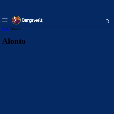
Start
Alonto
Alonto