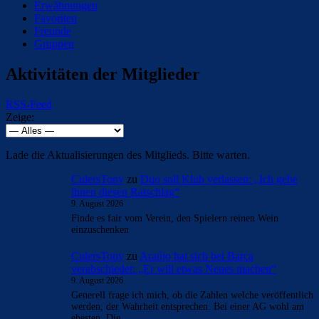
Erwähnungen
Favoriten
Freunde
Gruppen
Aktivitäten der Mitglieder
RSS-Feed
Zeige:
Lade die Aktualisierungen des Mitglieds. Bitte warten.
CulersTony
zu
Duo soll Klub verlassen: „Ich gebe
ihnen diesen Ratschlag“
9. August 2026
Finde es fair vom Verein, den Spielern reinen Wein
einzuschenken
CulersTony
zu
Araújo hat sich bei Barça
verabschiedet: „Er will etwas Neues machen“
9. August 2026
Generell frage ich mich, ob die Zahlen welche veröffentlich
werden, der Wahrheit entsprechen. Bei einer AG wohl am
ehesten. Die…