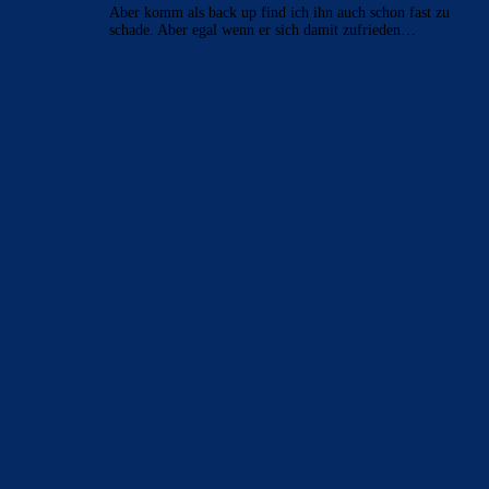
Aber komm als back up find ich ihn auch schon fast zu
schade. Aber egal wenn er sich damit zufrieden…
BILDERGALERIEN
Barça zurück im Camp Nou: Der große Comeback-Tag in Bildern
22. November 2025
Heim und auswärts: Das sollen die Trikots von Barça für die Saison
2025/26 sein
6. Januar 2025
WEITERE KATEGORIEN
News
4697
xTop News
4124
La Liga
3264
Champions League
1112
Interview & PK
888
Sonstiges
675
Kader
626