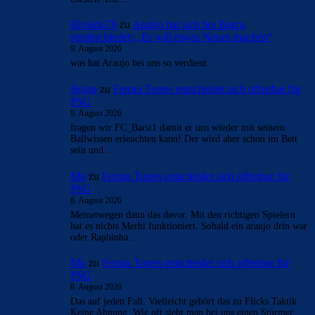
Rivaldo78
zu
Araújo hat sich bei Barça
verabschiedet: „Er will etwas Neues machen“
9. August 2026
was hat Araujo bei uns so verdient.
Bojan
zu
Ferran Torres entscheidet sich offenbar für
PSG
9. August 2026
fragen wir FC_Barsi1 damit er uns wieder mit seinem
Ballwissen erleuchten kann! Der wird aber schon im Bett
sein und…
Mo
zu
Ferran Torres entscheidet sich offenbar für
PSG
8. August 2026
Meinetwegen dann das davor. Mit den richtigen Spielern
hat es nichts Merhi funktioniert. Sobald ein araujo drin war
oder Raphinha…
Mo
zu
Ferran Torres entscheidet sich offenbar für
PSG
8. August 2026
Das auf jeden Fall. Vielleicht gehört das zu Flicks Taktik.
Keine Ahnung. Wie oft sieht man bei uns einen Stürmer…