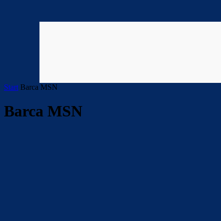
Start
Barca MSN
Barca MSN