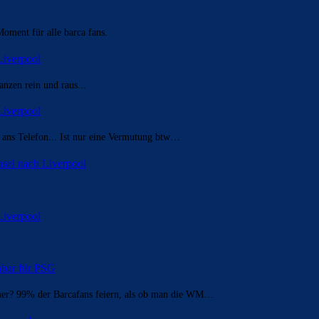
Moment für alle barca fans.
Liverpool
nzen rein und raus...
Liverpool
t ans Telefon... Ist nur eine Vermutung btw…
sel nach Liverpool
Liverpool
enbar für PSG
mer? 99% der Barcafans feiern, als ob man die WM…