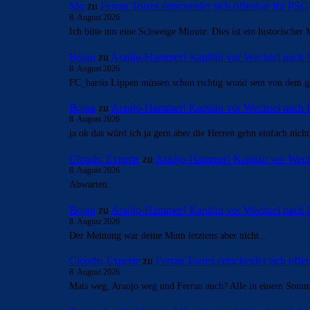
Mo
zu
Ferran Torres entscheidet sich offenbar für PSG
8. August 2026
Ich bitte um eine Schweige Minute. Dies ist ein historischer 
Bojan
zu
Araújo-Hammer! Kapitän vor Wechsel nach 
8. August 2026
FC_barsis Lippen müssen schon richtig wund sein von dem ga
Bojan
zu
Araújo-Hammer! Kapitän vor Wechsel nach 
8. August 2026
ja ok das würd ich ja gern aber die Herren gehn einfach nich
Clouds: Experte
zu
Araújo-Hammer! Kapitän vor Wech
8. August 2026
Abwarten.
Bojan
zu
Araújo-Hammer! Kapitän vor Wechsel nach 
8. August 2026
Der Meinung war deine Mum letztens aber nicht...
Clouds: Experte
zu
Ferran Torres entscheidet sich off
8. August 2026
Mats weg, Araujo weg und Ferran auch? Alle in einem Som