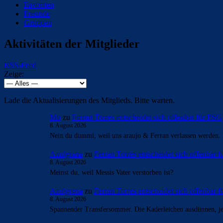
Favoriten
Freunde
Gruppen
Aktivitäten der Mitglieder
RSS-Feed
Zeige:
Lade die Aktualisierungen des Mitglieds. Bitte warten.
Mo
zu
Ferran Torres entscheidet sich offenbar für PSG
8. August 2026
Nein du dummi, weil uns araujo & Ferran verlassen werden.
Azulgrana
zu
Ferran Torres entscheidet sich offenbar 
8. August 2026
Meinst du, weil Messis Vater verstorben ist?
Azulgrana
zu
Ferran Torres entscheidet sich offenbar 
8. August 2026
Spannender Transfersommer. Die Kaderleichen ausdünnen, jet