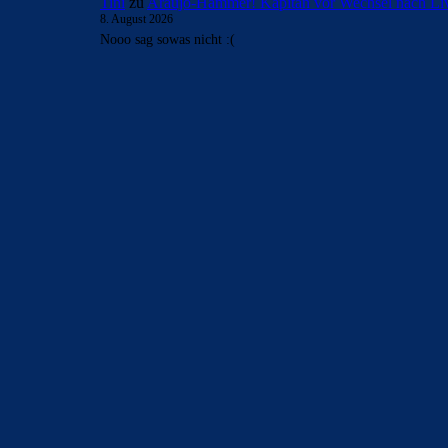
Tini
zu
Araújo-Hammer! Kapitän vor Wechsel nach Li
8. August 2026
Nooo sag sowas nicht :(
BILDERGALERIEN
Barça zurück im Camp Nou: Der große Comeback-Tag in Bi
22. November 2025
Heim und auswärts: Das sollen die Trikots von Barça für die
6. Januar 2025
WEITERE KATEGORIEN
News
4695
xTop News
4121
La Liga
3264
Champions League
1112
Interview & PK
888
Sonstiges
675
Kader
626