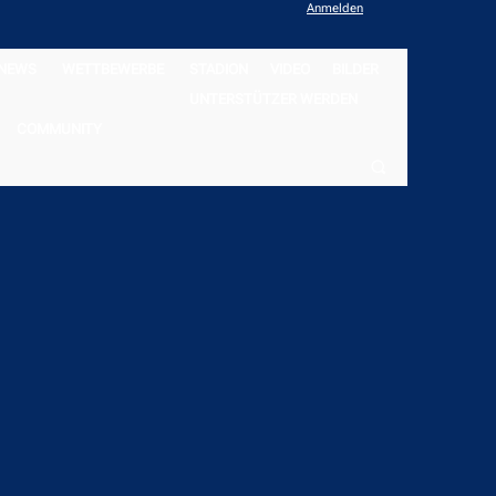
Anmelden
NEWS
WETTBEWERBE
STADION
VIDEO
BILDER
UNTERSTÜTZER WERDEN
COMMUNITY