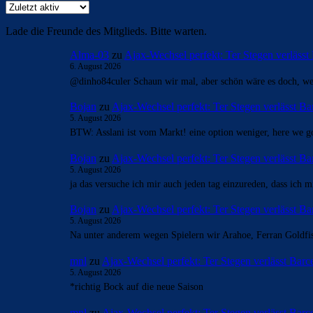
Lade die Freunde des Mitglieds. Bitte warten.
Alma-03
zu
Ajax-Wechsel perfekt: Ter Stegen verlässt
6. August 2026
@dinho84culer Schaun wir mal, aber schön wäre es doch, wen
Bojan
zu
Ajax-Wechsel perfekt: Ter Stegen verlässt Ba
5. August 2026
BTW: Asslani ist vom Markt! eine option weniger, here we g
Bojan
zu
Ajax-Wechsel perfekt: Ter Stegen verlässt Ba
5. August 2026
ja das versuche ich mir auch jeden tag einzureden, dass ic
Bojan
zu
Ajax-Wechsel perfekt: Ter Stegen verlässt Ba
5. August 2026
Na unter anderem wegen Spielern wir Arahoe, Ferran Goldfis
mnl
zu
Ajax-Wechsel perfekt: Ter Stegen verlässt Barc
5. August 2026
*richtig Bock auf die neue Saison
mnl
zu
Ajax-Wechsel perfekt: Ter Stegen verlässt Barc