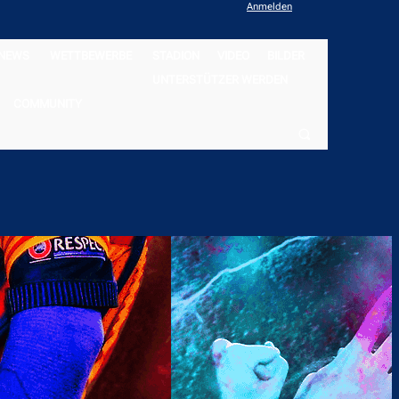
Anmelden
NEWS
WETTBEWERBE
STADION
VIDEO
BILDER
UNTERSTÜTZER WERDEN
COMMUNITY