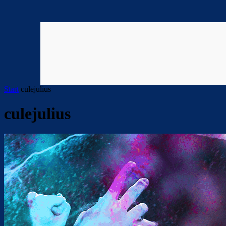
Start
culejulius
culejulius