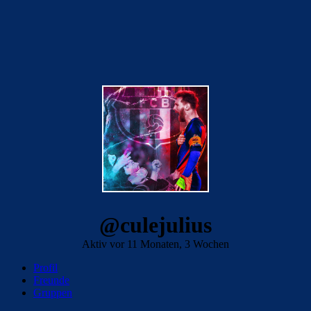
@culejulius
Aktiv vor 11 Monaten, 3 Wochen
Profil
Freunde
Gruppen