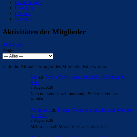
Erwähnungen
Favoriten
Freunde
Gruppen
Aktivitäten der Mitglieder
RSS-Feed
Zeige:
Lade die Aktualisierungen des Mitglieds. Bitte warten.
Mo
zu
Ferran Torres entscheidet sich offenbar für
PSG
8. August 2026
Nein du dummi, weil uns araujo & Ferran verlassen
werden.
Azulgrana
zu
Ferran Torres entscheidet sich offenbar
für PSG
8. August 2026
Meinst du, weil Messis Vater verstorben ist?