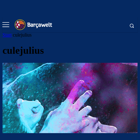
Start
culejulius
culejulius