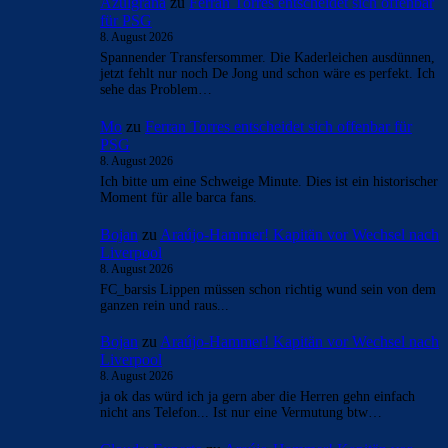
Azulgrana
zu
Ferran Torres entscheidet sich offenbar
für PSG
8. August 2026
Spannender Transfersommer. Die Kaderleichen ausdünnen,
jetzt fehlt nur noch De Jong und schon wäre es perfekt. Ich
sehe das Problem…
Mo
zu
Ferran Torres entscheidet sich offenbar für
PSG
8. August 2026
Ich bitte um eine Schweige Minute. Dies ist ein historischer
Moment für alle barca fans.
Bojan
zu
Araújo-Hammer! Kapitän vor Wechsel nach
Liverpool
8. August 2026
FC_barsis Lippen müssen schon richtig wund sein von dem
ganzen rein und raus...
Bojan
zu
Araújo-Hammer! Kapitän vor Wechsel nach
Liverpool
8. August 2026
ja ok das würd ich ja gern aber die Herren gehn einfach
nicht ans Telefon... Ist nur eine Vermutung btw…