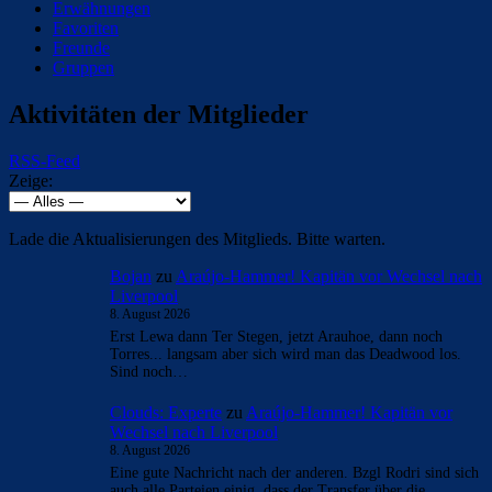
Erwähnungen
Favoriten
Freunde
Gruppen
Aktivitäten der Mitglieder
RSS-Feed
Zeige:
Lade die Aktualisierungen des Mitglieds. Bitte warten.
Bojan
zu
Araújo-Hammer! Kapitän vor Wechsel nach
Liverpool
8. August 2026
Erst Lewa dann Ter Stegen, jetzt Arauhoe, dann noch
Torres... langsam aber sich wird man das Deadwood los.
Sind noch…
Clouds: Experte
zu
Araújo-Hammer! Kapitän vor
Wechsel nach Liverpool
8. August 2026
Eine gute Nachricht nach der anderen. Bzgl Rodri sind sich
auch alle Parteien einig, dass der Transfer über die