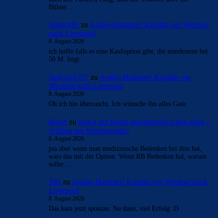
Bühne…
Johnny85
zu
Araújo-Hammer! Kapitän vor Wechsel
nach Liverpool
8. August 2026
ich hoffe falls es eine Kaufoption gibt, die mindestens bei
50 M. liegt.
JustLup1337
zu
Araújo-Hammer! Kapitän vor
Wechsel nach Liverpool
8. August 2026
Oh ich bin überrascht. Ich wünsche ihn alles Gute
Bojan
zu
Barça mit Rodri anscheinend schon einig –
Vollzug am Wochenende?
8. August 2026
joa aber wenn man medizinische Bedenken bei ihm hat,
wars das mit der Option. Wenn RB Bedenken hat, warum
sollte…
Tini
zu
Araújo-Hammer! Kapitän vor Wechsel nach
Liverpool
8. August 2026
Das kam jetzt spontan. Na dann, viel Erfolg :D