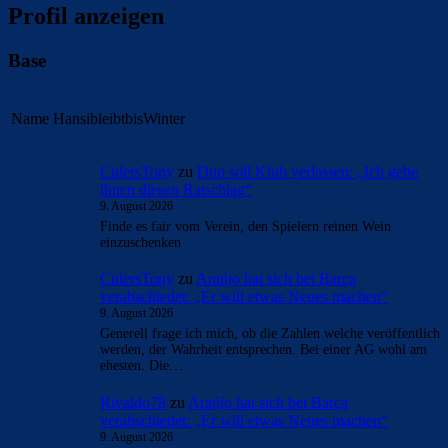
Profil anzeigen
Base
Name
HansibleibtbisWinter
CulersTony
zu
Duo soll Klub verlassen: „Ich gebe
ihnen diesen Ratschlag“
9. August 2026
Finde es fair vom Verein, den Spielern reinen Wein
einzuschenken
CulersTony
zu
Araújo hat sich bei Barça
verabschiedet: „Er will etwas Neues machen“
9. August 2026
Generell frage ich mich, ob die Zahlen welche veröffentlich
werden, der Wahrheit entsprechen. Bei einer AG wohl am
ehesten. Die…
Rivaldo78
zu
Araújo hat sich bei Barça
verabschiedet: „Er will etwas Neues machen“
9. August 2026