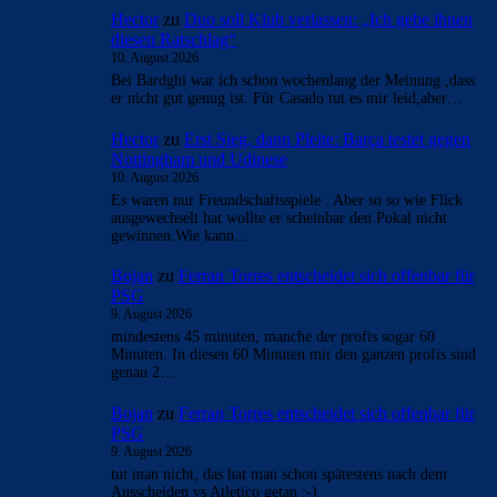
Hector
zu
Duo soll Klub verlassen: „Ich gebe ihnen
diesen Ratschlag“
10. August 2026
Bei Bardghi war ich schon wochenlang der Meinung ,dass
er nicht gut genug ist. Für Casado tut es mir leid,aber…
Hector
zu
Erst Sieg, dann Pleite: Barça testet gegen
Nottingham und Udinese
10. August 2026
Es waren nur Freundschaftsspiele . Aber so so wie Flick
ausgewechselt hat wollte er scheinbar den Pokal nicht
gewinnen.Wie kann…
Bojan
zu
Ferran Torres entscheidet sich offenbar für
PSG
9. August 2026
mindestens 45 minuten, manche der profis sogar 60
Minuten. In diesen 60 Minuten mit den ganzen profis sind
genau 2…
Bojan
zu
Ferran Torres entscheidet sich offenbar für
PSG
9. August 2026
tut man nicht, das hat man schon spätestens nach dem
Ausscheiden vs Atletico getan :-)