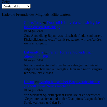
Zeige:
Lade die Freunde des Mitglieds. Bitte warten.
CulersTony
zu
Duo soll Klub verlassen: „Ich gebe
ihnen diesen Ratschlag“
10. August 2026
Gute Aufstellung Bojan. was ich schade finde, sind unsere
Rückholklauseln. wozu? damit reduzieren wir die Ablöse.
wenn er so gut…
LaFuriaRoja
zu
Ferran Torres entscheidet sich
offenbar für PSG
10. August 2026
Na dann weiterhin viel Spaß beim aufregen und wie ein
aufgescheuchtes und aufgeregtes Huhn sich reinzusteigern.
Ich weiß, bist einfach…
Hector
zu
Araújo hat sich bei Barça verabschiedet:
„Er will etwas Neues machen“
10. August 2026
Von welchem Spielstil spricht Flick?Meint er hochstehen
,Gegentore kassieren und in der Champions League dadurch
Spiele verlieren und den Pott…