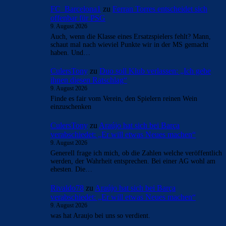
FC_Barcelona1
zu
Ferran Torres entscheidet sich
offenbar für PSG
9. August 2026
Auch, wenn die Klasse eines Ersatzspielers fehlt? Mann,
schaut mal nach wieviel Punkte wir in der MS gemacht
haben. Und…
CulersTony
zu
Duo soll Klub verlassen: „Ich gebe
ihnen diesen Ratschlag“
9. August 2026
Finde es fair vom Verein, den Spielern reinen Wein
einzuschenken
CulersTony
zu
Araújo hat sich bei Barça
verabschiedet: „Er will etwas Neues machen“
9. August 2026
Generell frage ich mich, ob die Zahlen welche veröffentlich
werden, der Wahrheit entsprechen. Bei einer AG wohl am
ehesten. Die…
Rivaldo78
zu
Araújo hat sich bei Barça
verabschiedet: „Er will etwas Neues machen“
9. August 2026
was hat Araujo bei uns so verdient.