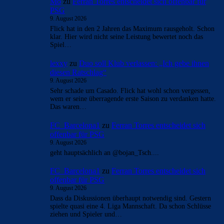
Mo
zu
Ferran Torres entscheidet sich offenbar für
PSG
9. August 2026
Flick hat in den 2 Jahren das Maximum rausgeholt. Schon
klar. Hier wird nicht seine Leistung bewertet noch das
Spiel…
lexxy
zu
Duo soll Klub verlassen: „Ich gebe ihnen
diesen Ratschlag“
9. August 2026
Sehr schade um Casado. Flick hat wohl schon vergessen,
wem er seine überragende erste Saison zu verdanken hatte.
Das waren…
FC_Barcelona1
zu
Ferran Torres entscheidet sich
offenbar für PSG
9. August 2026
geht hauptsächlich an @bojan_Tsch....
FC_Barcelona1
zu
Ferran Torres entscheidet sich
offenbar für PSG
9. August 2026
Dass da Diskussionen überhaupt notwendig sind. Gestern
spielte quasi eine 4. Liga Mannschaft. Da schon Schlüsse
ziehen und Spieler und…