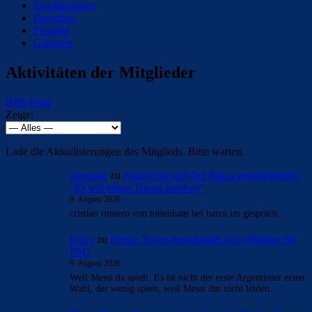
Erwähnungen
Favoriten
Freunde
Gruppen
Aktivitäten der Mitglieder
RSS-Feed
Zeige:
Lade die Aktualisierungen des Mitglieds. Bitte warten.
merenge
zu
Araújo hat sich bei Barça verabschiedet:
„Er will etwas Neues machen“
9. August 2026
cristian romero von tottenham bei barca im gespräch
lexxy
zu
Ferran Torres entscheidet sich offenbar für
PSG
9. August 2026
Weil Messi da spielt. Es ist nicht der erste Argentinier erster
Wahl, der wenig spielt, weil Messi ihn nicht leiden…