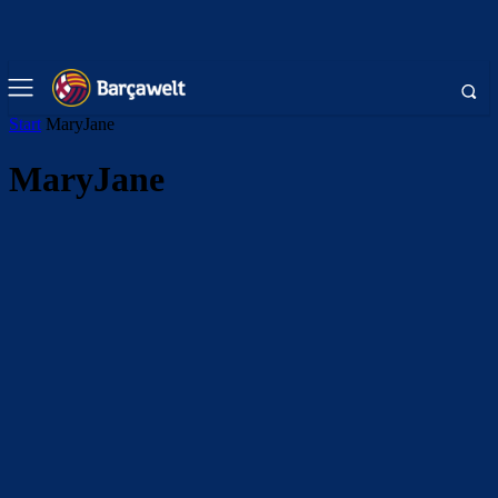
Start
MaryJane
MaryJane