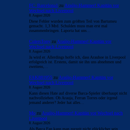
FC_Barcelona1
zu
Araújo-Hammer! Kapitän vor
Wechsel nach Liverpool
8. August 2026
Diese Fehler wurden zum größten Teil von Bartumeu
gemacht. 1,3 Mrd. Schulden muss man erst mal
zusammenbringen. Laporta hat uns…
CulersTony
zu
Araújo-Hammer! Kapitän vor
Wechsel nach Liverpool
8. August 2026
Ja wird er. Allerdings hoffe ich, dass Arauhoe in Liverpool
erfolgreich ist. Erstens, damit sie ihn uns abnehmen und
zweitens,…
FAK881955
zu
Araújo-Hammer! Kapitän vor
Wechsel nach Liverpool
8. August 2026
Kann diesen Hate auf diverse Barca-Spieler überhaupt nicht
nachvollziehen. Ob Arauja, Ferran Torres oder irgend
jemand anderer? Jeder hat alles…
Mo
zu
Araújo-Hammer! Kapitän vor Wechsel nach
Liverpool
8. August 2026
Als Barca Fan kann man zurzeit nicht glücklicher sein