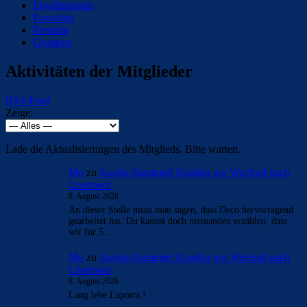
Erwähnungen
Favoriten
Freunde
Gruppen
Aktivitäten der Mitglieder
RSS-Feed
Zeige:
Lade die Aktualisierungen des Mitglieds. Bitte warten.
Mo
zu
Araújo-Hammer! Kapitän vor Wechsel nach
Liverpool
8. August 2026
An dieser Stelle muss man sagen, dass Deco hervorragend
gearbeitet hat. Du kannst doch niemanden erzählen, dass
wir für 5…
Mo
zu
Araújo-Hammer! Kapitän vor Wechsel nach
Liverpool
8. August 2026
Lang lebe Laporta !