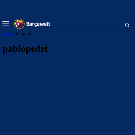
Start
pablopedri
pablopedri