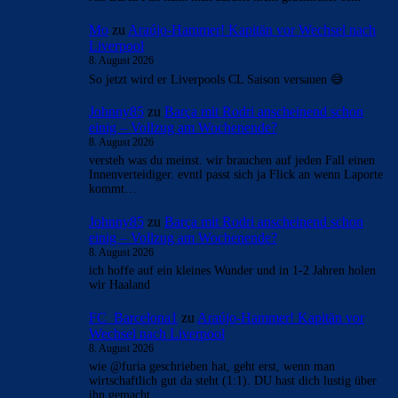
Mo
zu
Araújo-Hammer! Kapitän vor Wechsel nach
Liverpool
8. August 2026
So jetzt wird er Liverpools CL Saison versauen 😅
Johnny85
zu
Barça mit Rodri anscheinend schon
einig – Vollzug am Wochenende?
8. August 2026
versteh was du meinst. wir brauchen auf jeden Fall einen
Innenverteidiger. evntl passt sich ja Flick an wenn Laporte
kommt…
Johnny85
zu
Barça mit Rodri anscheinend schon
einig – Vollzug am Wochenende?
8. August 2026
ich hoffe auf ein kleines Wunder und in 1-2 Jahren holen
wir Haaland
FC_Barcelona1
zu
Araújo-Hammer! Kapitän vor
Wechsel nach Liverpool
8. August 2026
wie @furia geschrieben hat, geht erst, wenn man
wirtschaftlich gut da steht (1:1). DU hast dich lustig über
ihn gemacht.…