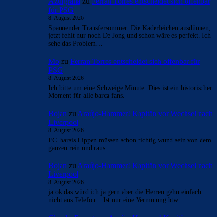
Azulgrana
zu
Ferran Torres entscheidet sich offenbar
für PSG
8. August 2026
Spannender Transfersommer. Die Kaderleichen ausdünnen,
jetzt fehlt nur noch De Jong und schon wäre es perfekt. Ich
sehe das Problem…
Mo
zu
Ferran Torres entscheidet sich offenbar für
PSG
8. August 2026
Ich bitte um eine Schweige Minute. Dies ist ein historischer
Moment für alle barca fans.
Bojan
zu
Araújo-Hammer! Kapitän vor Wechsel nach
Liverpool
8. August 2026
FC_barsis Lippen müssen schon richtig wund sein von dem
ganzen rein und raus...
Bojan
zu
Araújo-Hammer! Kapitän vor Wechsel nach
Liverpool
8. August 2026
ja ok das würd ich ja gern aber die Herren gehn einfach
nicht ans Telefon... Ist nur eine Vermutung btw…