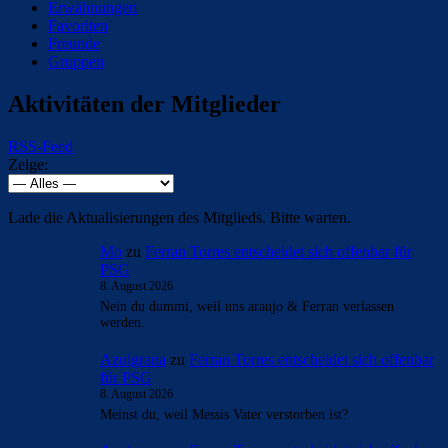
Erwähnungen
Favoriten
Freunde
Gruppen
Aktivitäten der Mitglieder
RSS-Feed
Zeige:
Lade die Aktualisierungen des Mitglieds. Bitte warten.
Mo
zu
Ferran Torres entscheidet sich offenbar für
PSG
8. August 2026
Nein du dummi, weil uns araujo & Ferran verlassen
werden.
Azulgrana
zu
Ferran Torres entscheidet sich offenbar
für PSG
8. August 2026
Meinst du, weil Messis Vater verstorben ist?