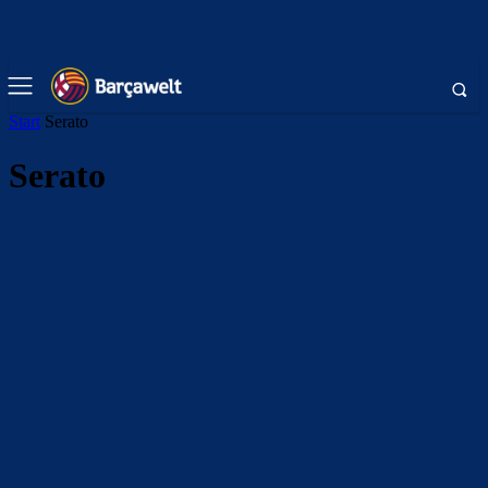
Start
Serato
Serato