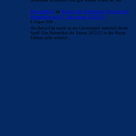
SolarBank in deinem Park gibt wieder Power ab, der…
Rowaellis33
zu
Barçawelt–Verlosung: Gewinnt ein
Heimtrikot des FC Barcelona 2022/23!
9. August 2026
Als Barça-Fan macht so ein Gewinnspiel natürlich direkt
Spaß! Das Heimtrikot der Saison 2022/23 in der Player
Edition sieht wirklich…
BILDERGALERIEN
Barça zurück im Camp Nou: Der große Comeback-Tag in Bildern
22. November 2025
Heim und auswärts: Das sollen die Trikots von Barça für die Saison
2025/26 sein
6. Januar 2025
WEITERE KATEGORIEN
News
4697
xTop News
4124
La Liga
3264