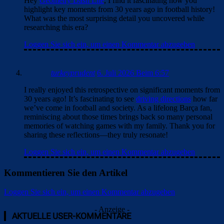
Hey
Geometry Dash Lite
, I find it fascinating how you
highlight key moments from 30 years ago in football history!
What was the most surprising detail you uncovered while
researching this era?
Loggen Sie sich ein, um einen Kommentar abzugeben
turkeyprudent
6. Juli 2026 Beim 6:57
I really enjoyed this retrospective on significant moments from
30 years ago! It’s fascinating to see
driving directions
how far
we’ve come in football and society. As a lifelong Barça fan,
reminiscing about those times brings back so many personal
memories of watching games with my family. Thank you for
sharing these reflections—they truly resonate!
Loggen Sie sich ein, um einen Kommentar abzugeben
Kommentieren Sie den Artikel
Loggen Sie sich ein, um einen Kommentar abzugeben
- Anzeige -
AKTUELLE USER-KOMMENTARE