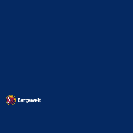
Champions League
1112
Interview & PK
888
Sonstiges
675
Kader
626
Transfermarkt
605
Impressum
Datenschutz
Kontakt