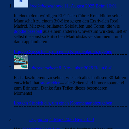
breakableseahorse
11. August 2025 Beim 10:01
In einem denkwürdigen El Clásico führte Ronaldinho seine
Mannschaft zu einem 3:0-Sieg gegen den Erzrivalen Real
Madrid. Mit zwei brillanten Sololäufen und Toren, die wie
doodle baseball
aus einem anderen Universum wirkten, ließ er
selbst die sonst so kritischen Madridistas verstummen – und
dann applaudieren.
Loggen Sie sich ein, um einen Kommentar abzugeben
tubesomewhere
6. November 2025 Beim 8:41
Es ist faszinierend zu sehen, wie sich alles in diesen 30 Jahren
entwickelt hat
snow rider
— alte Zeiten sind immer spannend
zum Erinnern. Danke fürs Teilen dieses besonderen
Moments!
Loggen Sie sich ein, um einen Kommentar abzugeben
aryquinoa
4. März 2026 Beim 3:50