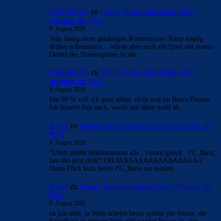
FAK881955
zu
Ferran Torres entscheidet sich
offenbar für PSG
9. August 2026
Sehr lustig diese gehässigen Kommentare. Kann häufig
drüber schmunzeln....würde aber auch ein Spiel mit einem
Drittel der Stammspieler in der…
FAK881955
zu
Ferran Torres entscheidet sich
offenbar für PSG
9. August 2026
Die 99 % will ich gern sehen, nicht mal im Barca-Forum.
Ich trauere ihm nach, werde mir dann wohl ab…
Bojan
zu
Ferran Torres entscheidet sich offenbar für
PSG
9. August 2026
"Uhhh ahhhh mhhmmmmm ich... cumm gleich.. FC_Barsi,
lass ihn jetzt drin!! OH JAAAAAAAAAAAAAAAAA"
Hansi Flick kurz bevor FC_Barsi aus seinem…
Bojan
zu
Ferran Torres entscheidet sich offenbar für
PSG
9. August 2026
ok ich sehe, in Wien scheint heute wieder die Sonne, die