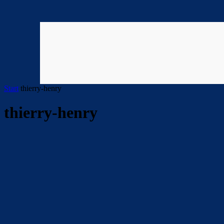
Start
thierry-henry
thierry-henry