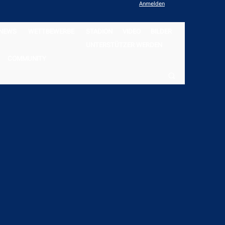
Anmelden
NEWS
WETTBEWERBE
STADION
VIDEO
BILDER
UNTERSTÜTZER WERDEN
COMMUNITY