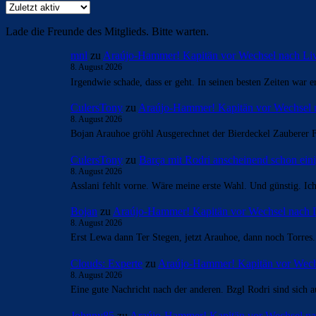
Lade die Freunde des Mitglieds. Bitte warten.
mnl
zu
Araújo-Hammer! Kapitän vor Wechsel nach Li
8. August 2026
Irgendwie schade, dass er geht. In seinen besten Zeiten war 
CulersTony
zu
Araújo-Hammer! Kapitän vor Wechsel 
8. August 2026
Bojan Arauhoe gröhl Ausgerechnet der Bierdeckel Zauberer F
CulersTony
zu
Barça mit Rodri anscheinend schon ei
8. August 2026
Asslani fehlt vorne. Wäre meine erste Wahl. Und günstig. Ic
Bojan
zu
Araújo-Hammer! Kapitän vor Wechsel nach 
8. August 2026
Erst Lewa dann Ter Stegen, jetzt Arauhoe, dann noch Torres
Clouds: Experte
zu
Araújo-Hammer! Kapitän vor Wech
8. August 2026
Eine gute Nachricht nach der anderen. Bzgl Rodri sind sich a
Johnny85
zu
Araújo-Hammer! Kapitän vor Wechsel na