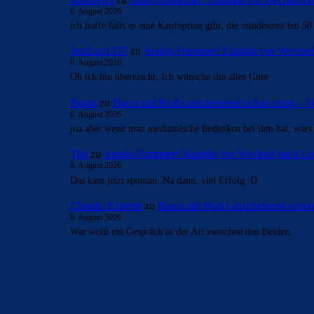
8. August 2026
ich hoffe falls es eine Kaufoption gibt, die mindestens bei 50
JustLup1337
zu
Araújo-Hammer! Kapitän vor Wechsel
8. August 2026
Oh ich bin überrascht. Ich wünsche ihn alles Gute
Bojan
zu
Barça mit Rodri anscheinend schon einig –
8. August 2026
joa aber wenn man medizinische Bedenken bei ihm hat, war
Tini
zu
Araújo-Hammer! Kapitän vor Wechsel nach Li
8. August 2026
Das kam jetzt spontan. Na dann, viel Erfolg :D
Clouds: Experte
zu
Barça mit Rodri anscheinend scho
8. August 2026
War wohl ein Gespräch in der Art zwischen den Beiden.
BILDERGALERIEN