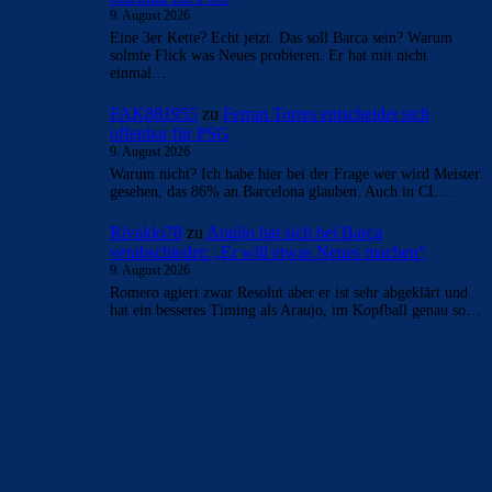
9. August 2026
Eine 3er Kette? Echt jetzt. Das soll Barca sein? Warum
solmte Flick was Neues probieren. Er hat mit nicht
einmal…
FAK881955
zu
Ferran Torres entscheidet sich
offenbar für PSG
9. August 2026
Warum nicht? Ich habe hier bei der Frage wer wird Meister
gesehen, das 86% an Barcelona glauben. Auch in CL…
Rivaldo78
zu
Araújo hat sich bei Barça
verabschiedet: „Er will etwas Neues machen“
9. August 2026
Romero agiert zwar Resolut aber er ist sehr abgeklärt und
hat ein besseres Timing als Araujo, im Kopfball genau so…
BILDERGALERIEN
Barça zurück im Camp Nou: Der große Comeback-Tag in Bildern
22. November 2025