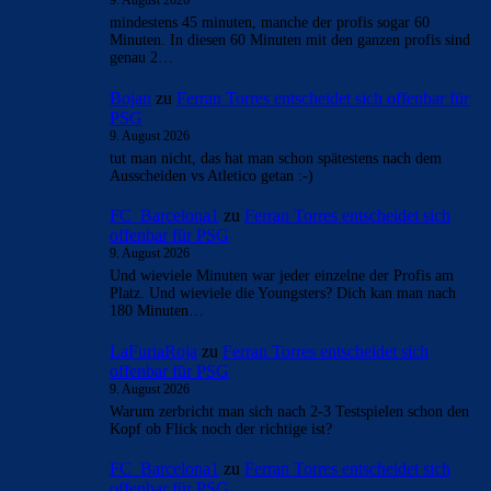
mindestens 45 minuten, manche der profis sogar 60
Minuten. In diesen 60 Minuten mit den ganzen profis sind
genau 2…
Bojan
zu
Ferran Torres entscheidet sich offenbar für
PSG
9. August 2026
tut man nicht, das hat man schon spätestens nach dem
Ausscheiden vs Atletico getan :-)
FC_Barcelona1
zu
Ferran Torres entscheidet sich
offenbar für PSG
9. August 2026
Und wieviele Minuten war jeder einzelne der Profis am
Platz. Und wieviele die Youngsters? Dich kan man nach
180 Minuten…
LaFuriaRoja
zu
Ferran Torres entscheidet sich
offenbar für PSG
9. August 2026
Warum zerbricht man sich nach 2-3 Testspielen schon den
Kopf ob Flick noch der richtige ist?
FC_Barcelona1
zu
Ferran Torres entscheidet sich
offenbar für PSG