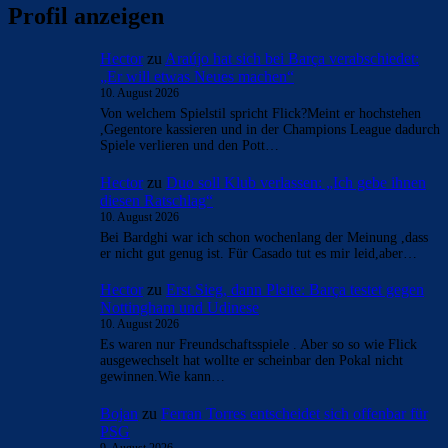
Profil anzeigen
Hector
zu
Araújo hat sich bei Barça verabschiedet:
„Er will etwas Neues machen“
10. August 2026
Von welchem Spielstil spricht Flick?Meint er hochstehen
,Gegentore kassieren und in der Champions League dadurch
Spiele verlieren und den Pott…
Hector
zu
Duo soll Klub verlassen: „Ich gebe ihnen
diesen Ratschlag“
10. August 2026
Bei Bardghi war ich schon wochenlang der Meinung ,dass
er nicht gut genug ist. Für Casado tut es mir leid,aber…
Hector
zu
Erst Sieg, dann Pleite: Barça testet gegen
Nottingham und Udinese
10. August 2026
Es waren nur Freundschaftsspiele . Aber so so wie Flick
ausgewechselt hat wollte er scheinbar den Pokal nicht
gewinnen.Wie kann…
Bojan
zu
Ferran Torres entscheidet sich offenbar für
PSG
9. August 2026