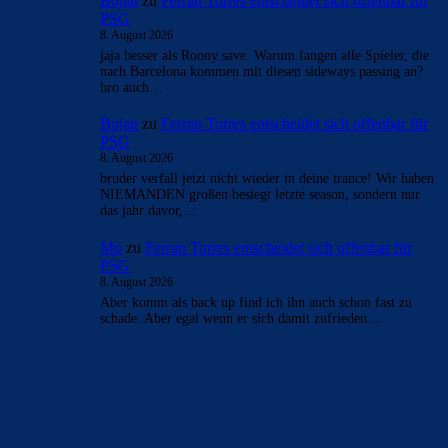
Bojan
zu
Ferran Torres entscheidet sich offenbar für
PSG
8. August 2026
jaja besser als Roony save. Warum fangen alle Spieler, die
nach Barcelona kommen mit diesen sideways passing an?
bro auch…
Bojan
zu
Ferran Torres entscheidet sich offenbar für
PSG
8. August 2026
bruder verfall jetzt nicht wieder in deine trance! Wir haben
NIEMANDEN großen besiegt letzte season, sondern nur
das jahr davor,…
Mo
zu
Ferran Torres entscheidet sich offenbar für
PSG
8. August 2026
Aber komm als back up find ich ihn auch schon fast zu
schade. Aber egal wenn er sich damit zufrieden…
BILDERGALERIEN
Barça zurück im Camp Nou: Der große Comeback-Tag in Bildern