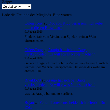
Zeige:
Lade die Freunde des Mitglieds. Bitte warten.
CulersTony
zu
Duo soll Klub verlassen: „Ich gebe
ihnen diesen Ratschlag“
9. August 2026
Finde es fair vom Verein, den Spielern reinen Wein
einzuschenken
CulersTony
zu
Araújo hat sich bei Barça
verabschiedet: „Er will etwas Neues machen“
9. August 2026
Generell frage ich mich, ob die Zahlen welche veröffentlich
werden, der Wahrheit entsprechen. Bei einer AG wohl am
ehesten. Die…
Rivaldo78
zu
Araújo hat sich bei Barça
verabschiedet: „Er will etwas Neues machen“
9. August 2026
was hat Araujo bei uns so verdient.
Bojan
zu
Ferran Torres entscheidet sich offenbar für
PSG