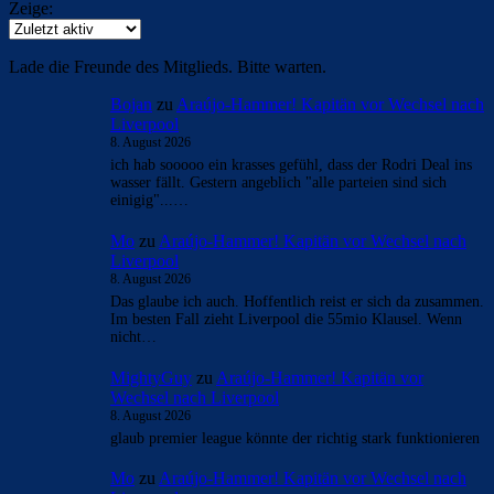
Zeige:
Lade die Freunde des Mitglieds. Bitte warten.
Bojan
zu
Araújo-Hammer! Kapitän vor Wechsel nach
Liverpool
8. August 2026
ich hab sooooo ein krasses gefühl, dass der Rodri Deal ins
wasser fällt. Gestern angeblich "alle parteien sind sich
einigig"...…
Mo
zu
Araújo-Hammer! Kapitän vor Wechsel nach
Liverpool
8. August 2026
Das glaube ich auch. Hoffentlich reist er sich da zusammen.
Im besten Fall zieht Liverpool die 55mio Klausel. Wenn
nicht…
MightyGuy
zu
Araújo-Hammer! Kapitän vor
Wechsel nach Liverpool
8. August 2026
glaub premier league könnte der richtig stark funktionieren
Mo
zu
Araújo-Hammer! Kapitän vor Wechsel nach