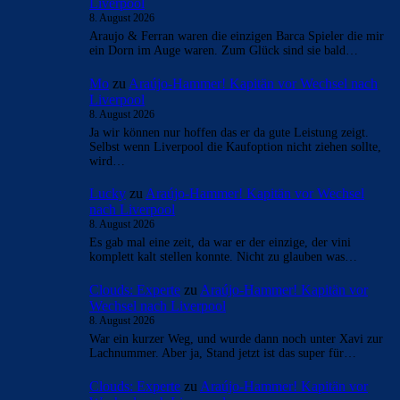
Liverpool
8. August 2026
Araujo & Ferran waren die einzigen Barca Spieler die mir
ein Dorn im Auge waren. Zum Glück sind sie bald…
Mo
zu
Araújo-Hammer! Kapitän vor Wechsel nach
Liverpool
8. August 2026
Ja wir können nur hoffen das er da gute Leistung zeigt.
Selbst wenn Liverpool die Kaufoption nicht ziehen sollte,
wird…
Lucky
zu
Araújo-Hammer! Kapitän vor Wechsel
nach Liverpool
8. August 2026
Es gab mal eine zeit, da war er der einzige, der vini
komplett kalt stellen konnte. Nicht zu glauben was…
Clouds: Experte
zu
Araújo-Hammer! Kapitän vor
Wechsel nach Liverpool
8. August 2026
War ein kurzer Weg, und wurde dann noch unter Xavi zur
Lachnummer. Aber ja, Stand jetzt ist das super für…
Clouds: Experte
zu
Araújo-Hammer! Kapitän vor