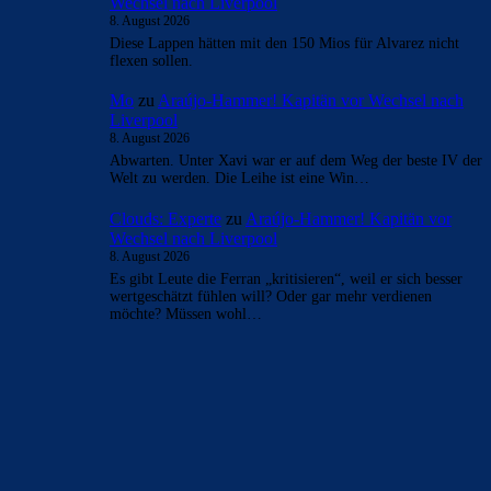
Wechsel nach Liverpool
8. August 2026
Diese Lappen hätten mit den 150 Mios für Alvarez nicht
flexen sollen.
Mo
zu
Araújo-Hammer! Kapitän vor Wechsel nach
Liverpool
8. August 2026
Abwarten. Unter Xavi war er auf dem Weg der beste IV der
Welt zu werden. Die Leihe ist eine Win…
Clouds: Experte
zu
Araújo-Hammer! Kapitän vor
Wechsel nach Liverpool
8. August 2026
Es gibt Leute die Ferran „kritisieren“, weil er sich besser
wertgeschätzt fühlen will? Oder gar mehr verdienen
möchte? Müssen wohl…
BILDERGALERIEN
Barça zurück im Camp Nou: Der große Comeback-Tag in Bildern
22. November 2025