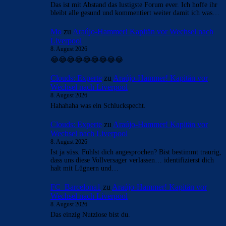
Das ist mit Abstand das lustigste Forum ever. Ich hoffe ihr
bleibt alle gesund und kommentiert weiter damit ich was…
Mo
zu
Araújo-Hammer! Kapitän vor Wechsel nach
Liverpool
8. August 2026
😂😂😂😂😂😂😂😂😂
Clouds: Experte
zu
Araújo-Hammer! Kapitän vor
Wechsel nach Liverpool
8. August 2026
Hahahaha was ein Schluckspecht.
Clouds: Experte
zu
Araújo-Hammer! Kapitän vor
Wechsel nach Liverpool
8. August 2026
Ist ja süss. Fühlst dich angesprochen? Bist bestimmt traurig,
dass uns diese Vollversager verlassen… identifizierst dich
halt mit Lügnern und…
FC_Barcelona1
zu
Araújo-Hammer! Kapitän vor
Wechsel nach Liverpool
8. August 2026
Das einzig Nutzlose bist du.