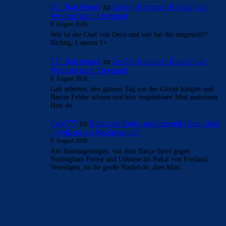
FC_Barcelona1
zu
Araújo-Hammer! Kapitän vor
Wechsel nach Liverpool
8. August 2026
Wer ist der Chef von Deco und wer hat ihn eingestellt?
Richtig, Laporta 1+
FC_Barcelona1
zu
Araújo-Hammer! Kapitän vor
Wechsel nach Liverpool
8. August 2026
Geh arbeiten, den ganzen Tag vor der Glotze hängen und
Barcas Fehler schaun und hier respektlosen Mist auskotzen.
Hast du…
Cule777
zu
Barça mit Rodri anscheinend schon einig
– Vollzug am Wochenende?
8. August 2026
Am Samstagmorgen, vor dem Barça-Spiel gegen
Nottingham Forest und Udinese im Pokal von Freiland-
Venedigen, ist die große Nachricht, dass Marc…
BILDERGALERIEN