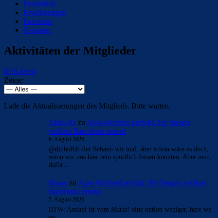
Persönlich
Erwähnungen
Favoriten
Gruppen
Aktivitäten der Mitglieder
RSS-Feed
Zeige:
Lade die Aktualisierungen des Mitglieds. Bitte warten.
Alma-03
zu
Ajax-Wechsel perfekt: Ter Stegen
verlässt Barcelona erneut
6. August 2026
@dinho84culer Schaun wir mal, aber schön wäre es doch,
wenn wir uns hier rein sportlich fetzen könnten. Aber nein,
dafür…
Bojan
zu
Ajax-Wechsel perfekt: Ter Stegen verlässt
Barcelona erneut
5. August 2026
BTW: Asslani ist vom Markt! eine option weniger, here we
go.