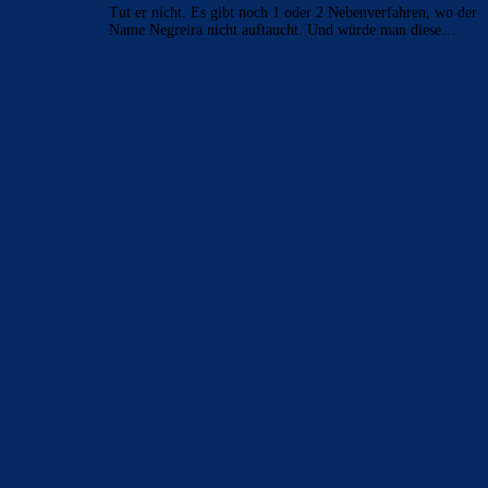
Tut er nicht. Es gibt noch 1 oder 2 Nebenverfahren, wo der
Name Negreira nicht auftaucht. Und würde man diese…
BILDERGALERIEN
Barça zurück im Camp Nou: Der große Comeback-Tag in Bildern
22. November 2025
Heim und auswärts: Das sollen die Trikots von Barça für die Saison
2025/26 sein
6. Januar 2025
WEITERE KATEGORIEN
News
4691
xTop News
4116
La Liga
3264
Champions League
1112
Interview & PK
888
Sonstiges
675
Kader
626