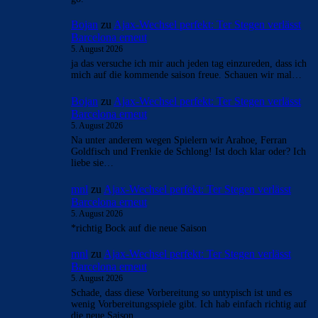
Bojan
zu
Ajax-Wechsel perfekt: Ter Stegen verlässt
Barcelona erneut
5. August 2026
ja das versuche ich mir auch jeden tag einzureden, dass ich
mich auf die kommende saison freue. Schauen wir mal…
Bojan
zu
Ajax-Wechsel perfekt: Ter Stegen verlässt
Barcelona erneut
5. August 2026
Na unter anderem wegen Spielern wir Arahoe, Ferran
Goldfisch und Frenkie de Schlong! Ist doch klar oder? Ich
liebe sie…
mnl
zu
Ajax-Wechsel perfekt: Ter Stegen verlässt
Barcelona erneut
5. August 2026
*richtig Bock auf die neue Saison
mnl
zu
Ajax-Wechsel perfekt: Ter Stegen verlässt
Barcelona erneut
5. August 2026
Schade, dass diese Vorbereitung so untypisch ist und es
wenig Vorbereitungsspiele gibt. Ich hab einfach richtig auf
die neue Saison.…