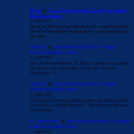
Bojan
zu
Ajax-Wechsel perfekt: Ter Stegen verlässt
Barcelona erneut
5. August 2026
Barca hat 300€ strafe gezahlt als Atletic wegen Griezmann
die selbe Heulnummer abgezogen hat. Ist im fussball gang
und gäbe,…
Alma-03
zu
Ajax-Wechsel perfekt: Ter Stegen
verlässt Barcelona erneut
5. August 2026
Also im Nimmerland des FC Barci01 meinte ich natürlich,
Die Spieler und Angestellten tun mir leid. Sie sind
Ahnungslos, da…
Alma-03
zu
Ajax-Wechsel perfekt: Ter Stegen
verlässt Barcelona erneut
5. August 2026
wie kann man so wenig Ahnung haben und ständig solche
Unwahrheiten als Fakt darstellen. Das Verfahren und zwar
das offizielle…
FC_Barcelona1
zu
Ajax-Wechsel perfekt: Ter Stegen
verlässt Barcelona erneut
5. August 2026