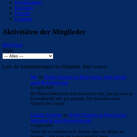
Erwähnungen
Favoriten
Freunde
Gruppen
Aktivitäten der Mitglieder
RSS-Feed
Zeige:
Lade die Aktualisierungen des Mitglieds. Bitte warten.
Mo
zu
Rodri-Transfer zu Real stockt: Jetzt mischt
auch Barcelona mit
6. August 2026
Bei Barca funktioniert kein klassischer 9er. Das hat man an
Lewandowski sehr gut gesehen. Wir brauchen einen
Stürmer der zocken…
Clouds: Experte
zu
Rodri-Transfer zu Real stockt:
Jetzt mischt auch Barcelona mit
6. August 2026
Wenn die es schaffen noch Alvarez über die Bühne zu
bringen… das wäre der wahrscheinlich beste