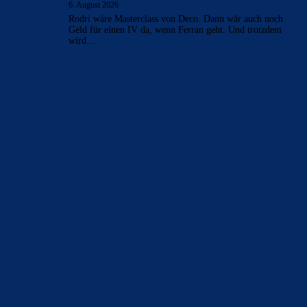
6. August 2026
Rodri wäre Masterclass von Deco. Dann wär auch noch
Geld für einen IV da, wenn Ferran geht. Und trotzdem
wird…
BILDERGALERIEN
Barça zurück im Camp Nou: Der große Comeback-Tag in Bildern
22. November 2025
Heim und auswärts: Das sollen die Trikots von Barça für die Saison
2025/26 sein
6. Januar 2025
WEITERE KATEGORIEN
News
4692
xTop News
4117
La Liga
3264
Champions League
1112
Interview & PK
888