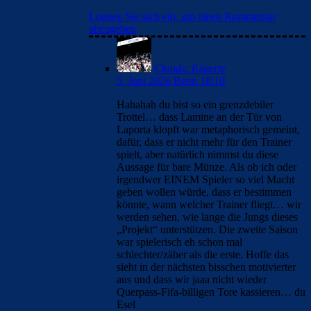
Loggen Sie sich ein, um einen Kommentar
abzugeben
Clouds: Experte
5. Juni 2026 Beim 18:10
Hahahah du bist so ein grenzdebiler
Trottel… dass Lamine an der Tür von
Laporta klopft war metaphorisch gemeint,
dafür, dass er nicht mehr für den Trainer
spielt, aber natürlich nimmst du diese
Aussage für bare Münze. Als ob ich oder
irgendwer EINEM Spieler so viel Macht
geben wollen würde, dass er bestimmen
könnte, wann welcher Trainer fliegt… wir
werden sehen, wie lange die Jungs dieses
„Projekt“ unterstützen. Die zweite Saison
war spielerisch eh schon mal
schlechter/zäher als die erste. Hoffe das
sieht in der nächsten bisschen motivierter
aus und dass wir jaaa nicht wieder
Querpass-Fifa-billigen Tore kassieren… du
Esel