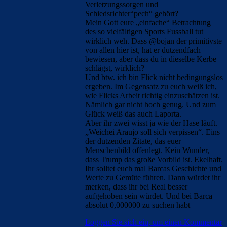
Verletzungssorgen und
Schiedsrichter“pech“ gehört?
Mein Gott eure „einfache“ Betrachtung
des so vielfältigen Sports Fussball tut
wirklich weh. Dass @bojan der primitivste
von allen hier ist, hat er dutzendfach
bewiesen, aber dass du in dieselbe Kerbe
schlägst, wirklich?
Und btw. ich bin Flick nicht bedingungslos
ergeben. Im Gegensatz zu euch weiß ich,
wie Flicks Arbeit richtig einzuschätzen ist.
Nämlich gar nicht hoch genug. Und zum
Glück weiß das auch Laporta.
Aber ihr zwei wisst ja wie der Hase läuft.
„Weichei Araujo soll sich verpissen“. Eins
der dutzenden Zitate, das euer
Menschenbild offenlegt. Kein Wunder,
dass Trump das große Vorbild ist. Ekelhaft.
Ihr solltet euch mal Barcas Geschichte und
Werte zu Gemüte führen. Dann würdet ihr
merken, dass ihr bei Real besser
aufgehoben sein würdet. Und bei Barca
absolut 0,000000 zu suchen habt
Loggen Sie sich ein, um einen Kommentar