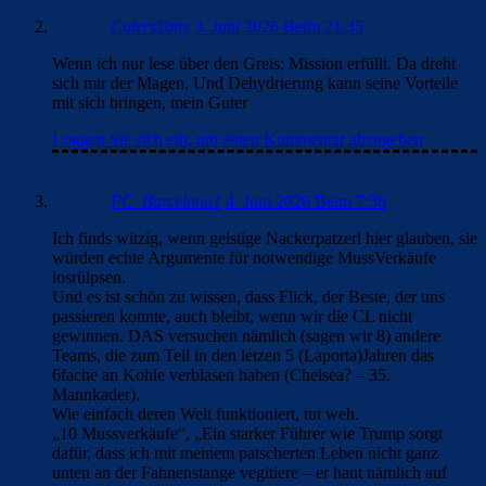
CulersTony
3. Juni 2026 Beim 21:35
Wenn ich nur lese über den Greis: Mission erfüllt. Da dreht
sich mir der Magen. Und Dehydrierung kann seine Vorteile
mit sich bringen, mein Guter
Loggen Sie sich ein, um einen Kommentar abzugeben
FC_Barcelona1
4. Juni 2026 Beim 7:56
Ich finds witzig, wenn geistige Nackerpatzerl hier glauben, sie
würden echte Argumente für notwendige MussVerkäufe
losrülpsen.
Und es ist schön zu wissen, dass Flick, der Beste, der uns
passieren konnte, auch bleibt, wenn wir die CL nicht
gewinnen. DAS versuchen nämlich (sagen wir 8) andere
Teams, die zum Teil in den letzen 5 (Laporta)Jahren das
6fache an Kohle verblasen haben (Chelsea? – 35.
Mannkader).
Wie einfach deren Welt funktioniert, tut weh.
„10 Mussverkäufe“, „Ein starker Führer wie Trump sorgt
dafür, dass ich mit meinem patscherten Leben nicht ganz
unten an der Fahnenstange vegitiere – er haut nämlich auf