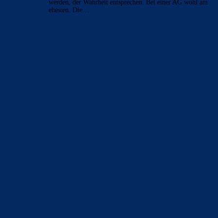
werden, der Wahrheit entsprechen. Bei einer AG wohl am
ehesten. Die…
BILDERGALERIEN
Barça zurück im Camp Nou: Der große Comeback-Tag in Bildern
22. November 2025
Heim und auswärts: Das sollen die Trikots von Barça für die Saison
2025/26 sein
6. Januar 2025
WEITERE KATEGORIEN
News
4697
xTop News
4124
La Liga
3264
Champions League
1112
Interview & PK
888
Sonstiges
675
Kader
626