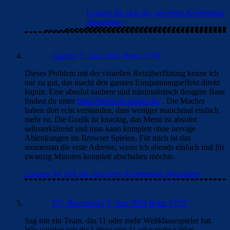
Loggen Sie sich ein, um einen Kommentar
abzugeben
Gahaka
5. Juni 2026 Beim 17:00
Dieses Problem mit der visuellen Reizüberflutung kenne ich
nur zu gut, das macht den ganzen Entspannungseffekt direkt
kaputt. Eine absolut saubere und minimalistisch designte Base
findest du unter
https://betscore-casino.de/
. Die Macher
haben dort echt verstanden, dass weniger manchmal einfach
mehr ist. Die Grafik ist knackig, das Menü ist absolut
selbsterklärend und man kann komplett ohne nervige
Ablenkungen im Browser Spielen. Für mich ist das
momentan die erste Adresse, wenn ich abends einfach mal für
zwanzig Minuten komplett abschalten möchte.
Loggen Sie sich ein, um einen Kommentar abzugeben
FC_Barcelona1
7. Juni 2026 Beim 17:55
Sag mir ein Team, das 11 oder mehr Weltklassespieler hat.
Wie würden wir die Löhne von 11 oder mehr zahlen.