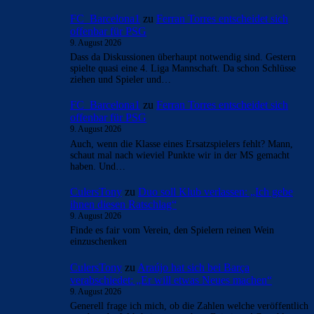
FC_Barcelona1
zu
Ferran Torres entscheidet sich
offenbar für PSG
9. August 2026
Dass da Diskussionen überhaupt notwendig sind. Gestern
spielte quasi eine 4. Liga Mannschaft. Da schon Schlüsse
ziehen und Spieler und…
FC_Barcelona1
zu
Ferran Torres entscheidet sich
offenbar für PSG
9. August 2026
Auch, wenn die Klasse eines Ersatzspielers fehlt? Mann,
schaut mal nach wieviel Punkte wir in der MS gemacht
haben. Und…
CulersTony
zu
Duo soll Klub verlassen: „Ich gebe
ihnen diesen Ratschlag“
9. August 2026
Finde es fair vom Verein, den Spielern reinen Wein
einzuschenken
CulersTony
zu
Araújo hat sich bei Barça
verabschiedet: „Er will etwas Neues machen“
9. August 2026
Generell frage ich mich, ob die Zahlen welche veröffentlich