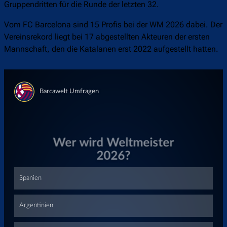
Gruppendritten für die Runde der letzten 32.
Vom FC Barcelona sind 15 Profis bei der WM 2026 dabei. Der
Vereinsrekord liegt bei 17 abgestellten Akteuren der ersten
Mannschaft, den die Katalanen erst 2022 aufgestellt hatten.
Überspringen