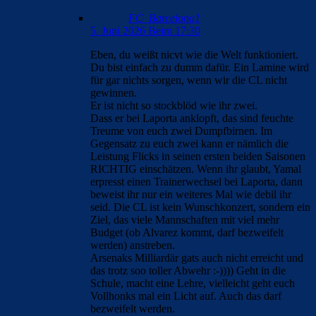
FC_Barcelona1
5. Juni 2026 Beim 17:30
Eben, du weißt nicvt wie die Welt funktioniert.
Du bist einfach zu dumm dafür. Ein Lamine wird
für gar nichts sorgen, wenn wir die CL nicht
gewinnen.
Er ist nicht so stockblöd wie ihr zwei.
Dass er bei Laporta anklopft, das sind feuchte
Treume von euch zwei Dumpfbirnen. Im
Gegensatz zu euch zwei kann er nämlich die
Leistung Flicks in seinen ersten beiden Saisonen
RICHTIG einschätzen. Wenn ihr glaubt, Yamal
erpresst einen Trainerwechsel bei Laporta, dann
beweist ihr nur ein weiteres Mal wie debil ihr
seid. Die CL ist kein Wunschkonzert, sondern ein
Ziel, das viele Mannschaften mit viel mehr
Budget (ob Alvarez kommt, darf bezweifelt
werden) anstreben.
Arsenaks Milliardär gats auch nicht erreicht und
das trotz soo toller Abwehr :-)))) Geht in die
Schule, macht eine Lehre, vielleicht geht euch
Vollhonks mal ein Licht auf. Auch das darf
bezweifelt werden.