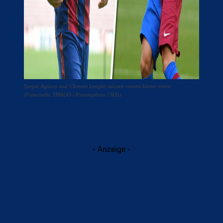
Sergio Agüero und Clement Lenglet müssen vorerst kürzer treten.
(Fotocredit: IMAGO / Pressinphoto / HJS)
- Anzeige -