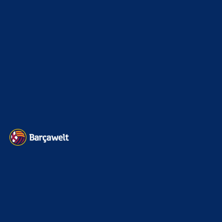
BILDERGALERIEN
Barça zurück im Camp Nou: Der große Comeback-Tag in Bildern
22. November 2025
Heim und auswärts: Das sollen die Trikots von Barça für die Saison
2025/26 sein
6. Januar 2025
WEITERE KATEGORIEN
News
4693
xTop News
4118
La Liga
3264
Champions League
1112
Interview & PK
888
Sonstiges
675
Kader
626
Transfermarkt
601