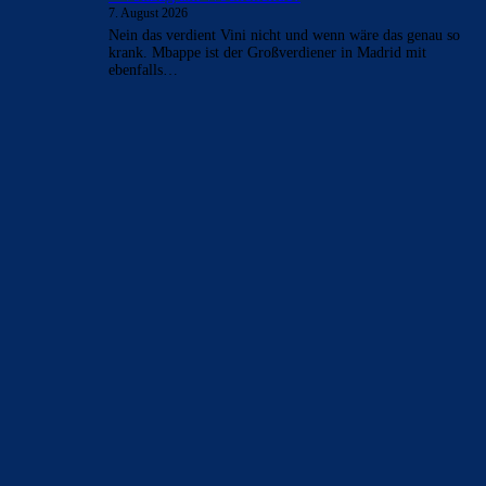
7. August 2026
Rodri würde uns kompakter machen, wir haben seid
busquets keinen echten 6er mehr gehabt. Bernal ist noch zu
jung .…
el_tiburon
zu
Barça mit Rodri anscheinend schon
einig – Vollzug am Wochenende?
7. August 2026
Krass scheint echt zu passieren. Ich sehe nach wie vor den
größten Vorteil, dass Real damit erneut seine größte
Baustelle…
FC_Barcelona1
zu
Barça mit Rodri anscheinend
schon einig – Vollzug am Wochenende?
7. August 2026
Diese unverhältnismäßigen Löhne gibts bereits Jahre.
Natürlich fragt man sich, wie weit ist das noch ausreizbar.
Für mich macht England…
Alma-03
zu
Barça mit Rodri anscheinend schon einig
– Vollzug am Wochenende?
7. August 2026
Nein das verdient Vini nicht und wenn wäre das genau so
krank. Mbappe ist der Großverdiener in Madrid mit
ebenfalls…