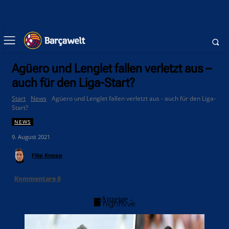
Agüero und Lenglet fallen verletzt aus –
auch für den Liga-Start?
Start
News
Agüero und Lenglet fallen verletzt aus - auch für den Liga-
Start?
NEWS
9. August 2021
Filip Knopp
Kommentare
0
- Anzeige -