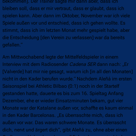
bekommen]. Der Trainer sagte mir dann aber, dass ich
bleiben soll, dass er mir vertraut, dass er glaubt, dass ich
spielen kann. Aber dann im Oktober, November war ich viele
Spiele außen vor und entschied, dass ich gehen wollte. Es
stimmt, dass ich im letzten Monat mehr gespielt habe, aber
die Entscheidung [den Verein zu verlassen] war da bereits
gefallen.“
Am Mittwochabend legte der Mittelfeldspieler in einem
Interview mit dem Radiosender
Cadena SER
dann nach: „Er
[Valverde] hat mir nie gesagt, warum ich [in all den Monaten]
nicht in den Kader berufen wurde.“ Nachdem Aleñá im ersten
Saisonspiel bei Athletic Bilbao (0:1) noch in der Startelf
gestanden hatte, dauerte es bis zum 16. Spieltag Anfang
Dezember, ehe er wieder Einsatzminuten bekam, gut vier
Monate war der Katalane außen vor, schaffte es kaum einmal
in den Kader Barcelonas. „Es überraschte mich, dass ich
außen vor war. Das waren schwere Monate. Es überrascht
dich, nervt und ärgert dich“, gibt Aleñá zu, ohne aber einen