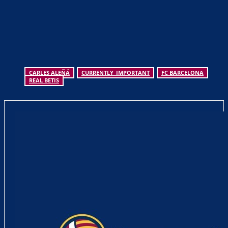
CARLES ALEÑÁ
CURRENTLY_IMPORTANT
FC BARCELONA
REAL BETIS