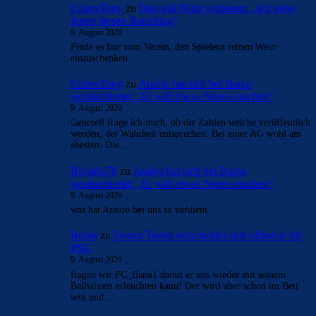
CulersTony
zu
Duo soll Klub verlassen: „Ich gebe
ihnen diesen Ratschlag“
9. August 2026
Finde es fair vom Verein, den Spielern reinen Wein
einzuschenken
CulersTony
zu
Araújo hat sich bei Barça
verabschiedet: „Er will etwas Neues machen“
9. August 2026
Generell frage ich mich, ob die Zahlen welche veröffentlich
werden, der Wahrheit entsprechen. Bei einer AG wohl am
ehesten. Die…
Rivaldo78
zu
Araújo hat sich bei Barça
verabschiedet: „Er will etwas Neues machen“
9. August 2026
was hat Araujo bei uns so verdient.
Bojan
zu
Ferran Torres entscheidet sich offenbar für
PSG
9. August 2026
fragen wir FC_Barsi1 damit er uns wieder mit seinem
Ballwissen erleuchten kann! Der wird aber schon im Bett
sein und…