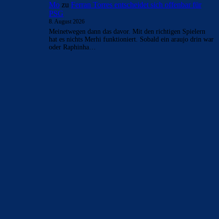
Mo
zu
Ferran Torres entscheidet sich offenbar für
PSG
8. August 2026
Meinetwegen dann das davor. Mit den richtigen Spielern
hat es nichts Merhi funktioniert. Sobald ein araujo drin war
oder Raphinha…
BILDERGALERIEN
Barça zurück im Camp Nou: Der große Comeback-Tag in Bildern
22. November 2025
Heim und auswärts: Das sollen die Trikots von Barça für die Saison
2025/26 sein
6. Januar 2025
WEITERE KATEGORIEN
News
4697
xTop News
4124
La Liga
3264
Champions League
1112