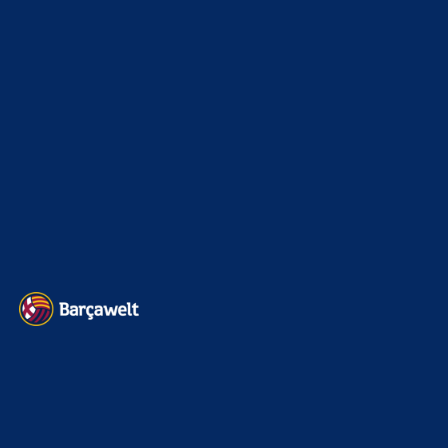
Interview & PK
888
Sonstiges
675
Kader
626
Transfermarkt
605
Impressum
Datenschutz
Kontakt