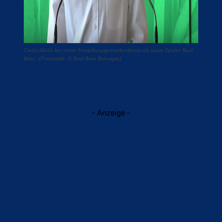
Carles Aleñá bei seiner Vorstellungspressekonferenz als neuer Spieler Real
Betis'. (Fotocredit: © Real Betis Balompie)
- Anzeige -