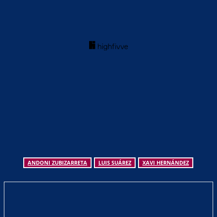
ANDONI ZUBIZARRETA
LUIS SUÁREZ
XAVI HERNÁNDEZ