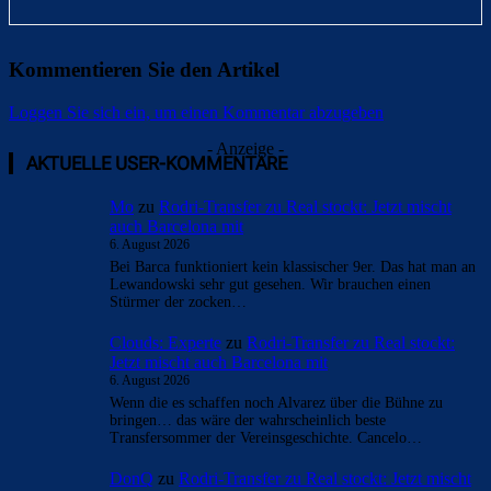
Kommentieren Sie den Artikel
Loggen Sie sich ein, um einen Kommentar abzugeben
- Anzeige -
AKTUELLE USER-KOMMENTARE
Mo
zu
Rodri-Transfer zu Real stockt: Jetzt mischt
auch Barcelona mit
6. August 2026
Bei Barca funktioniert kein klassischer 9er. Das hat man an
Lewandowski sehr gut gesehen. Wir brauchen einen
Stürmer der zocken…
Clouds: Experte
zu
Rodri-Transfer zu Real stockt:
Jetzt mischt auch Barcelona mit
6. August 2026
Wenn die es schaffen noch Alvarez über die Bühne zu
bringen… das wäre der wahrscheinlich beste
Transfersommer der Vereinsgeschichte. Cancelo…
DonQ
zu
Rodri-Transfer zu Real stockt: Jetzt mischt