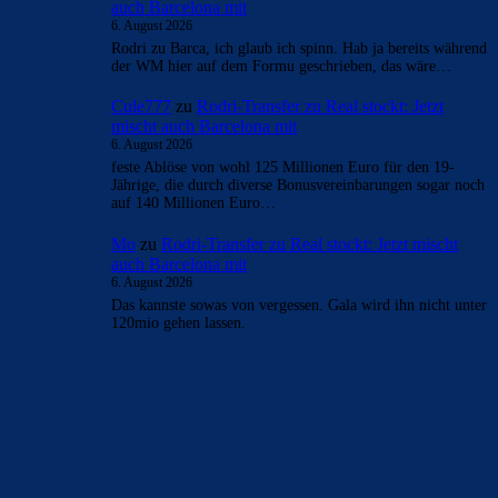
auch Barcelona mit
6. August 2026
Rodri zu Barca, ich glaub ich spinn. Hab ja bereits während
der WM hier auf dem Formu geschrieben, das wäre…
Cule777
zu
Rodri-Transfer zu Real stockt: Jetzt
mischt auch Barcelona mit
6. August 2026
feste Ablöse von wohl 125 Millionen Euro für den 19-
Jährige, die durch diverse Bonusvereinbarungen sogar noch
auf 140 Millionen Euro…
Mo
zu
Rodri-Transfer zu Real stockt: Jetzt mischt
auch Barcelona mit
6. August 2026
Das kannste sowas von vergessen. Gala wird ihn nicht unter
120mio gehen lassen.
BILDERGALERIEN
Barça zurück im Camp Nou: Der große Comeback-Tag in Bildern
22. November 2025