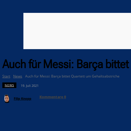
Auch für Messi: Barça bitte
Start
News
Auch für Messi: Barça bittet Quartett um Gehaltsabstriche
NEWS
19. Juli 2021
Kommentare
0
Filip Knopp