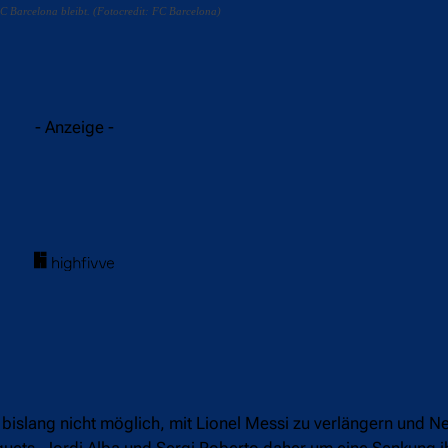
FC Barcelona bleibt. (Fotocredit: FC Barcelona)
acebook
Twitter
WhatsApp
- Anzeige -
bislang nicht möglich, mit Lionel Messi zu verlängern und 
squets, Jordi Alba und Sergi Roberto daher um eine Senkung 