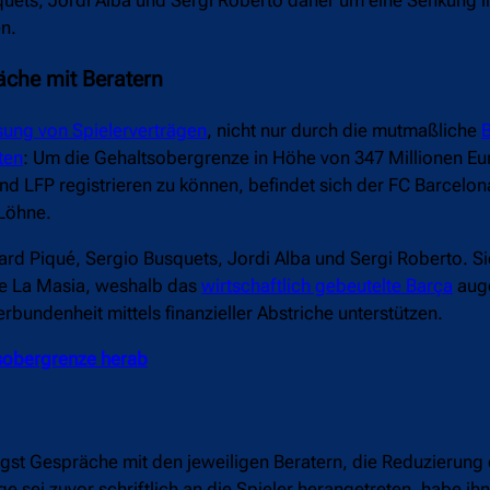
n.
äche mit Beratern
sung von Spielerverträgen
, nicht nur durch die mutmaßliche
B
ten
: Um die Gehaltsobergrenze in Höhe von 347 Millionen Eu
 LFP registrieren zu können, befindet sich der FC Barcelona
 Löhne.
rd Piqué, Sergio Busquets, Jordi Alba und Sergi Roberto. Sie
e La Masia, weshalb das
wirtschaftlich gebeutelte Barça
auge
erbundenheit mittels finanzieller Abstriche unterstützen.
tsobergrenze herab
t Gespräche mit den jeweiligen Beratern, die Reduzierung d
e sei zuvor schriftlich an die Spieler herangetreten, habe ihn