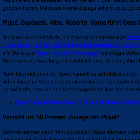
gebeten haben. Mindestens eine Zusage scheint es zu gebe
Piqué, Busquets, Alba, Roberto: Barça führt Gespr
Nicht nur durch Verkäufe, nicht nur durch die etwaige
Auflö
Lionel Messi, auf die Hälfte seines Jahresgehalts zu verzich
alle Stars zum
Saison-Auftakt Mitte August
beim Liga-Verband
Akteuren in Verhandlungen hinsichtlich einer Senkung ihrer
Nach Informationen der
Sport
handelt es sich dabei um Gera
schon lange im Verein und stammen aus der Talentschmied
darauf hofft, dass sie den Verein angesichts ihrer Vereins-V
Sparzwang für Barcelona: La Liga stuft Barças Gehal
Verzicht um 50 Prozent: Zusage von Piqué?
Dem Vernehmen nach führt Sportchef Mateo Alemany unlängs
zunächst nur für die Saison 2021/22 gelten. Die Führungsrieg