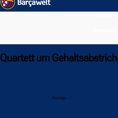
STARTSEITE
VERMISCHTES
t Quartett um Gehaltsabstrich
- Anzeige -