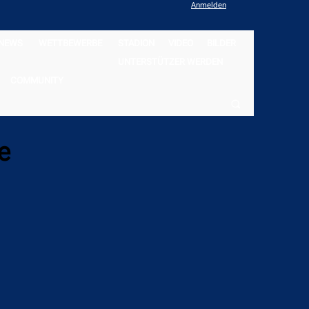
Anmelden
NEWS
WETTBEWERBE
STADION
VIDEO
BILDER
UNTERSTÜTZER WERDEN
COMMUNITY
e