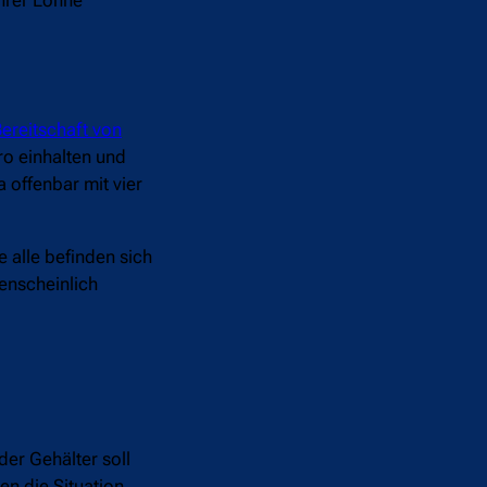
ereitschaft von
ro einhalten und
 offenbar mit vier
 alle befinden sich
nscheinlich
er Gehälter soll
en die Situation