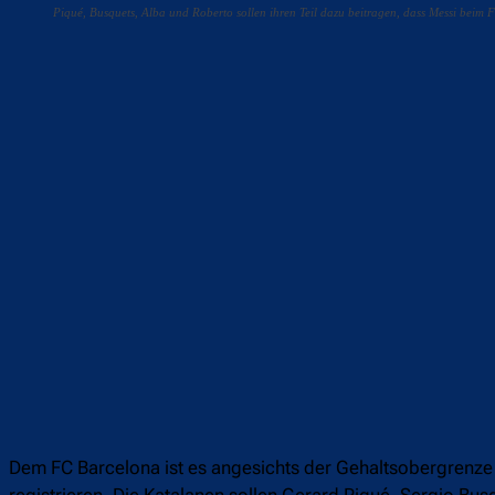
Piqué, Busquets, Alba und Roberto sollen ihren Teil dazu beitragen, dass Messi beim 
Teilen
F
Dem FC Barcelona ist es angesichts der Gehaltsobergrenze 
registrieren. Die Katalanen sollen Gerard Piqué, Sergio Bu