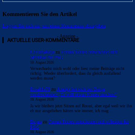
Kommentieren Sie den Artikel
Loggen Sie sich ein, um einen Kommentar abzugeben
- Anzeige -
AKTUELLE USER-KOMMENTARE
LaFuriaRoja
zu
Ferran Torres entscheidet sich
offenbar für PSG
10. August 2026
Verwechselst mich wohl oder liest meine Beiträge nicht
richtig. Wieder überfordert, dass du gleich ausfallend
werden musst?
Rivaldo78
zu
Araújo hat sich bei Barça
verabschiedet: „Er will etwas Neues machen“
10. August 2026
Ja wir bleiben jetzt Sitzen auf Rooni, aber egal weil wir ihn
eh nur ausgeliehen hätten wie immer, ich mag…
Bojan
zu
Ferran Torres entscheidet sich offenbar für
PSG
10. August 2026