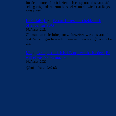
für den moment bin ich ziemlich entspannt, das kann sich
schlagartig ändern, zum beispiel wenn du wieder anfängst,
dem Hansi…
LaFuriaRoja
zu
Ferran Torres entscheidet sich
offenbar für PSG
10. August 2026
Oh man, so viele Infos, um zu beweisen wie entspannt du
bist. Wirkt irgendwie schon wieder… nervös. 😉 Wünsche
dir…
Mo
zu
Araújo hat sich bei Barça verabschiedet: „Er
will etwas Neues machen“
10. August 2026
@bojan haha 😂👍👍
BILDERGALERIEN
Barça zurück im Camp Nou: Der große Comeback-Tag in Bildern
22. November 2025
Heim und auswärts: Das sollen die Trikots von Barça für die Saison