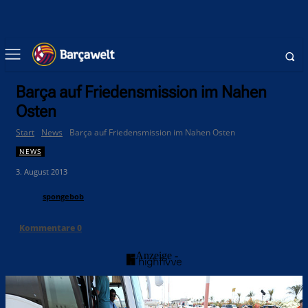
Barça auf Friedensmission im Nahen
Osten
Start
News
Barça auf Friedensmission im Nahen Osten
NEWS
3. August 2013
spongebob
Kommentare
0
- Anzeige -