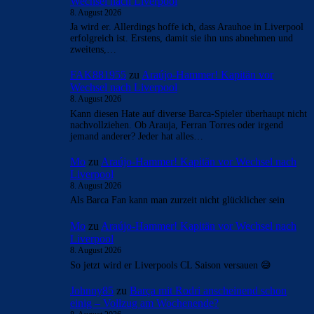
Wechsel nach Liverpool
8. August 2026
Ja wird er. Allerdings hoffe ich, dass Arauhoe in Liverpool
erfolgreich ist. Erstens, damit sie ihn uns abnehmen und
zweitens,…
FAK881955
zu
Araújo-Hammer! Kapitän vor
Wechsel nach Liverpool
8. August 2026
Kann diesen Hate auf diverse Barca-Spieler überhaupt nicht
nachvollziehen. Ob Arauja, Ferran Torres oder irgend
jemand anderer? Jeder hat alles…
Mo
zu
Araújo-Hammer! Kapitän vor Wechsel nach
Liverpool
8. August 2026
Als Barca Fan kann man zurzeit nicht glücklicher sein
Mo
zu
Araújo-Hammer! Kapitän vor Wechsel nach
Liverpool
8. August 2026
So jetzt wird er Liverpools CL Saison versauen 😅
Johnny85
zu
Barça mit Rodri anscheinend schon
einig – Vollzug am Wochenende?