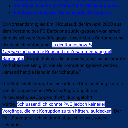
Von Barça beauftragte Firma führte Hetzkampagnen
Erdrückende Beweise: Barça kündigt I3 Ventures
Ex-Vorstandsmitglied Emili Rousaud, der im April 2020 aus
dem Vorstand des FC Barcelona zurückgetreten war, erhob
damals schwere Vorwürfe gegen Josep Maria Bartomeu und
den restlichen Vorstand.
In der Radioshow
El
Larguero
behauptete Rousaud im Zusammenhang mit
Barçagate:
„Es gibt Fakten, die beweisen, dass es bestimmte
Verhaltensweisen gibt, die als Korruption typisiert werden.
Jemand hat die Hand in der Schatulle.“
Der Klub leitete daraufhin eine interne Untersuchung ein, die
von der angesehenen Wirtschaftsprüfungsfirma
PricewaterhouseCoopers (PwC) durchgeführt
wurde.
Schlussendlich konnte PwC jedoch keinerlei
Vorgänge, die mit Korruption zu tun hätten, aufdecken
. Der
Fall ‚Barçagate‘ schien damit abgeschlossen, vorerst
jedenfalls.