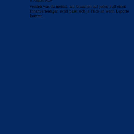
8. August 2026
versteh was du meinst. wir brauchen auf jeden Fall einen
Innenverteidiger. evntl passt sich ja Flick an wenn Laporte
kommt…
BILDERGALERIEN
Barça zurück im Camp Nou: Der große Comeback-Tag in Bildern
22. November 2025
Heim und auswärts: Das sollen die Trikots von Barça für die Saison
2025/26 sein
6. Januar 2025
WEITERE KATEGORIEN
News
4694
xTop News
4119
La Liga
3264
Champions League
1112
Interview & PK
888
Sonstiges
675