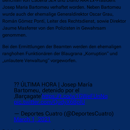
Berichten von
Cadena SER
und
Diario ARA
Ex-Präsident
Josep Maria Bartomeu verhaftet worden. Neben Bartomeu
wurde auch der ehemalige Generaldirektor Oscar Grau,
Román Gómez Pontí, Leiter des Rechtsdienst, sowie Direktor
Jaume Masferrer von den Polizisten in Gewahrsam
genommen.
Bei den Ermittlungen der Beamten werden den ehemaligen
ranghohen Funktionären der Blaugrana „Korruption“ und
„unlautere Verwaltung“ vorgeworfen.
?? ÚLTIMA HORA | Josep María
Bartomeu, detenido por el
‚Barçagate‘
https://t.co/w1GWeFUnNq
pic.twitter.com/QudyX6BplU
— Deportes Cuatro (@DeportesCuatro)
March 1, 2021