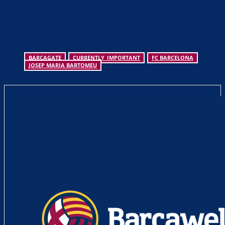
BARCAGATE
CURRENTLY_IMPORTANT
FC BARCELONA
JOSEP MARIA BARTOMEU