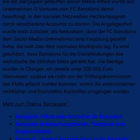
Bei der ‚Barçagate‘ getauften Social-Media-Affäre wurde das
Unternehmen I3 Ventures vom FC Barcelona damit
beauftragt, in den sozialen Netzwerken Hetzkampagnen
durch verschiedene Accounts zu starten. Die Angelegenheit
wurde noch dubioser, als herauskam, dass der FC Barcelona
dem Social-Media-Unternehmen eine Vergütung gezahlt
hatte, die weit über dem normalen Marktpreis lag. Es wird
geschätzt, dass Barcelona für die Dienstleistungen das
sechsfache der üblichen Sätze gezahlt hat. Die Beträge
wurden in Chargen von jeweils unter 200.000 Euro
überwiesen, sodass sie nicht von der Prüfungskommission
des Klubs erfasst werden konnten, womit die vereinsinternen
rechtlichen und finanziellen Kontrollen umgangen wurden.
Mehr zum Thema ‚Barçagate‘:
Barçagate: Polizei sieht Anzeichen für Korruption
Barçagate-Untersuchungsbericht: Freispruch trotz
Ungereimtheiten
Rousaud: „Jemand hat seine Hand in der Schatulle“