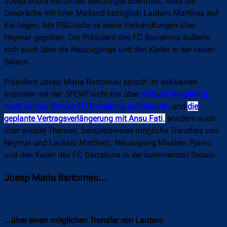
Josep Maria Bartomeu bekräftigte abermals, dass die
Gespräche mit Inter Mailand bezüglich Lautaro Martínez auf
Eis liegen. Mit PSG habe es keine Verhandlungen über
Neymar gegeben. Der Präsident des FC Barcelona äußerte
sich auch über die Neuzugänge und den Kader in der neuen
Saison.
Präsident Josep Maria Bartomeu sprach im exklusiven
Interview mit der
SPORT
nicht nur über
Arthurs Weigerung,
noch einmal für den FC Barcelona aufzulaufen
und
die
geplante Vertragsverlängerung mit Ansu Fati
,
sondern auch
über andere Themen, beispielsweise mögliche Transfers von
Neymar und Lautaro Martínez, Neuzugang Miralem Pjanic
und den Kader des FC Barcelona in der kommenden Saison.
Josep Maria Bartomeu…
…über einen möglichen Transfer von Lautaro