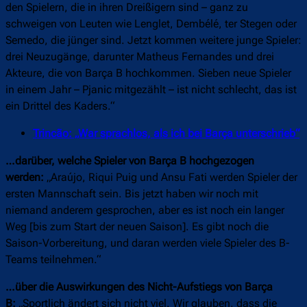
den Spielern, die in ihren Dreißigern sind – ganz zu
schweigen von Leuten wie Lenglet, Dembélé, ter Stegen oder
Semedo, die jünger sind. Jetzt kommen weitere junge Spieler:
drei Neuzugänge, darunter Matheus Fernandes und drei
Akteure, die von Barça B hochkommen. Sieben neue Spieler
in einem Jahr – Pjanic mitgezählt – ist nicht schlecht, das ist
ein Drittel des Kaders.“
Trincão: „War sprachlos, als ich bei Barça unterschrieb“
…darüber, welche Spieler von Barça B hochgezogen
werden:
„Araújo, Riqui Puig und Ansu Fati werden Spieler der
ersten Mannschaft sein. Bis jetzt haben wir noch mit
niemand anderem gesprochen, aber es ist noch ein langer
Weg [bis zum Start der neuen Saison]. Es gibt noch die
Saison-Vorbereitung, und daran werden viele Spieler des B-
Teams teilnehmen.“
…über die Auswirkungen des Nicht-Aufstiegs von Barça
B:
„Sportlich ändert sich nicht viel. Wir glauben, dass die