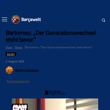
Bartomeu: „Der Generationswechsel
steht bevor“
Start
News
Bartomeu: "Der Generationswechsel steht bevor"
NEWS
2. August 2020
Bastian Quednau
Kommentare
0
- Anzeige -