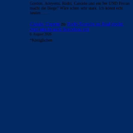
Gordon, Adeyemi, Rodri, Cancelo und ein 9er UND Ferran
macht die Biege? Wäre schon sehr stark. Ich könnt echt
heulen……
Clouds: Experte
zu
Rodri-Transfer zu Real stockt:
Jetzt mischt auch Barcelona mit
6. August 2026
*Königlichen
BILDERGALERIEN
Barça zurück im Camp Nou: Der große Comeback-Tag in Bildern
22. November 2025
Heim und auswärts: Das sollen die Trikots von Barça für die Saison
2025/26 sein
6. Januar 2025
WEITERE KATEGORIEN
News
4692
xTop News
4117