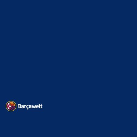
La Liga
3264
Champions League
1112
Interview & PK
888
Sonstiges
675
Kader
626
Transfermarkt
600
Impressum
Datenschutz
Kontakt