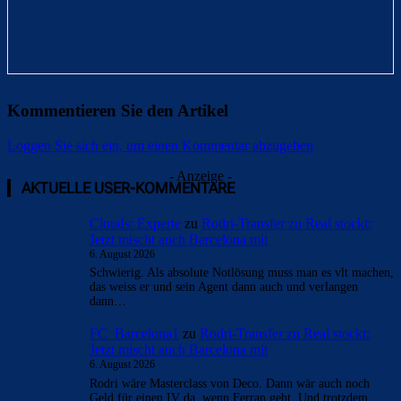
Kommentieren Sie den Artikel
Loggen Sie sich ein, um einen Kommentar abzugeben
- Anzeige -
AKTUELLE USER-KOMMENTARE
Clouds: Experte
zu
Rodri-Transfer zu Real stockt:
Jetzt mischt auch Barcelona mit
6. August 2026
Schwierig. Als absolute Notlösung muss man es vlt machen,
das weiss er und sein Agent dann auch und verlangen
dann…
FC_Barcelona1
zu
Rodri-Transfer zu Real stockt:
Jetzt mischt auch Barcelona mit
6. August 2026
Rodri wäre Masterclass von Deco. Dann wär auch noch
Geld für einen IV da, wenn Ferran geht. Und trotzdem