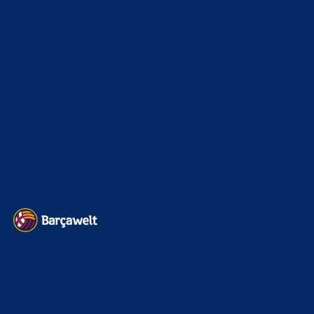
Interview & PK
888
Sonstiges
675
Kader
626
Transfermarkt
603
Impressum
Datenschutz
Kontakt