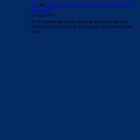
Mo
zu
Araújo-Hammer! Kapitän vor Wechsel nach
Liverpool
8. August 2026
Ja wir können nur hoffen das er da gute Leistung zeigt.
Selbst wenn Liverpool die Kaufoption nicht ziehen sollte,
wird…
BILDERGALERIEN
Barça zurück im Camp Nou: Der große Comeback-Tag in Bildern
22. November 2025
Heim und auswärts: Das sollen die Trikots von Barça für die Saison
2025/26 sein
6. Januar 2025
WEITERE KATEGORIEN
News
4695
xTop News
4121
La Liga
3264
Champions League
1112