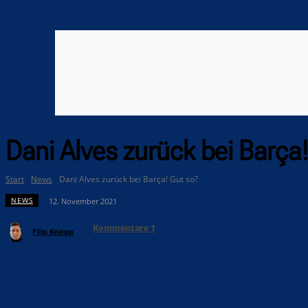
Dani Alves zurück bei Barça
Start
News
Dani Alves zurück bei Barça! Gut so?
NEWS
12. November 2021
Kommentare
1
Filip Knopp