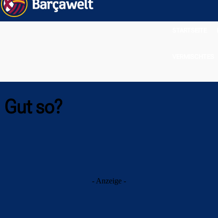
STARTSEITE
VERMISCHTES
! Gut so?
- Anzeige -