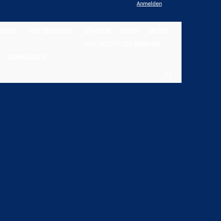
Anmelden
NEWS
WETTBEWERBE
STADION
VIDEO
BILDER
UNTERSTÜTZER WERDEN
COMMUNITY