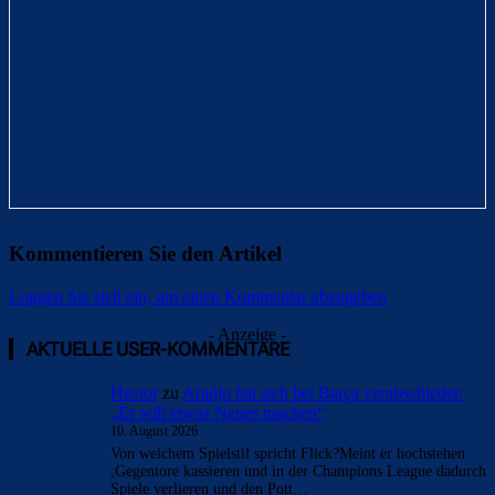
Kommentieren Sie den Artikel
Loggen Sie sich ein, um einen Kommentar abzugeben
- Anzeige -
AKTUELLE USER-KOMMENTARE
Hector
zu
Araújo hat sich bei Barça verabschiedet:
„Er will etwas Neues machen“
10. August 2026
Von welchem Spielstil spricht Flick?Meint er hochstehen
,Gegentore kassieren und in der Champions League dadurch
Spiele verlieren und den Pott…