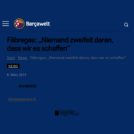
Fàbregas: „Niemand zweifelt daran,
dass wir es schaffen“
Start
News
Fàbregas: „Niemand zweifelt daran, dass wir es schaffen"
NEWS
8. März 2013
spongebob
Kommentare
0
- Anzeige -