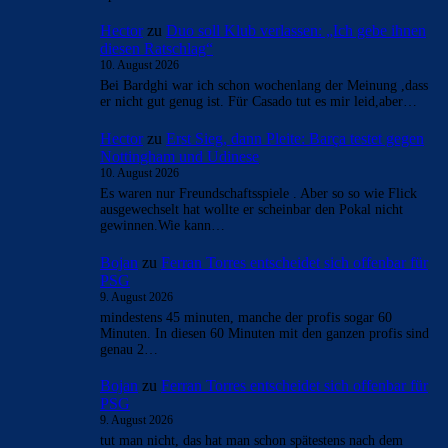
Hector
zu
Duo soll Klub verlassen: „Ich gebe ihnen
diesen Ratschlag“
10. August 2026
Bei Bardghi war ich schon wochenlang der Meinung ,dass
er nicht gut genug ist. Für Casado tut es mir leid,aber…
Hector
zu
Erst Sieg, dann Pleite: Barça testet gegen
Nottingham und Udinese
10. August 2026
Es waren nur Freundschaftsspiele . Aber so so wie Flick
ausgewechselt hat wollte er scheinbar den Pokal nicht
gewinnen.Wie kann…
Bojan
zu
Ferran Torres entscheidet sich offenbar für
PSG
9. August 2026
mindestens 45 minuten, manche der profis sogar 60
Minuten. In diesen 60 Minuten mit den ganzen profis sind
genau 2…
Bojan
zu
Ferran Torres entscheidet sich offenbar für
PSG
9. August 2026
tut man nicht, das hat man schon spätestens nach dem