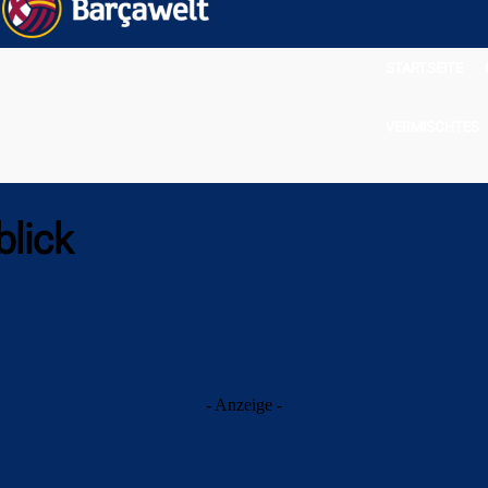
STARTSEITE
VERMISCHTES
lick
- Anzeige -