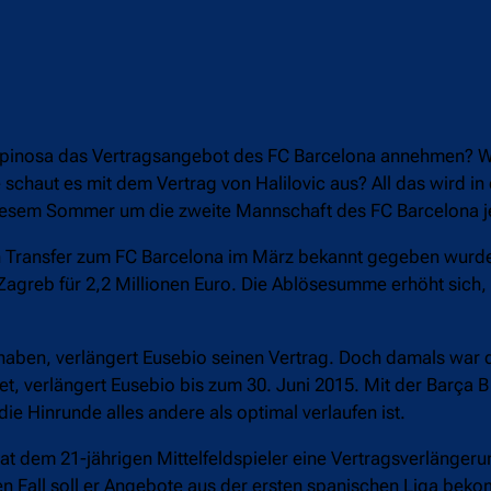
vier Espinosa das Vertragsangebot des FC Barcelona annehmen?
chaut es mit dem Vertrag von Halilovic aus? All das wird in 
esem Sommer um die zweite Mannschaft des FC Barcelona jed
en Transfer zum FC Barcelona im März bekannt gegeben wurde
greb für 2,2 Millionen Euro. Die Ablösesumme erhöht sich, fa
haben, verlängert Eusebio seinen Vertrag. Doch damals war d
et, verlängert Eusebio bis zum 30. Juni 2015. Mit der Barça B 
ie Hinrunde alles andere als optimal verlaufen ist.
t dem 21-jährigen Mittelfeldspieler eine Vertragsverlänger
en Fall soll er Angebote aus der ersten spanischen Liga be