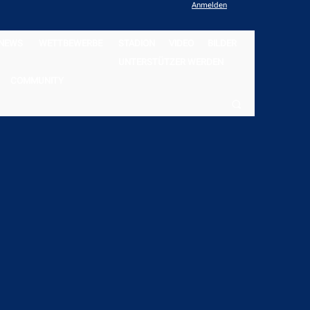
Anmelden
NEWS
WETTBEWERBE
STADION
VIDEO
BILDER
UNTERSTÜTZER WERDEN
COMMUNITY