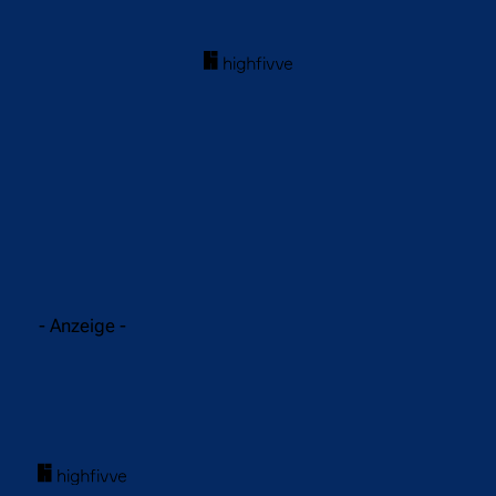
acebook
Twitter
WhatsApp
- Anzeige -