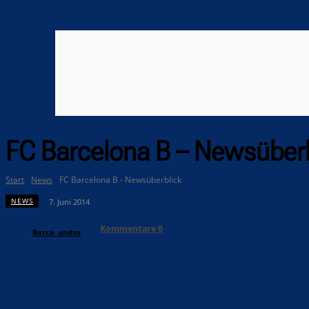
FC Barcelona B – Newsüberb
Start
News
FC Barcelona B - Newsüberblick
NEWS
7. Juni 2014
Kommentare
0
Barca_undso