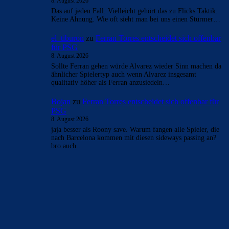
8. August 2026
Das auf jeden Fall. Vielleicht gehört das zu Flicks Taktik.
Keine Ahnung. Wie oft sieht man bei uns einen Stürmer…
el_tiburon
zu
Ferran Torres entscheidet sich offenbar
für PSG
8. August 2026
Sollte Ferran gehen würde Alvarez wieder Sinn machen da
ähnlicher Spielertyp auch wenn Alvarez insgesamt
qualitativ höher als Ferran anzusiedeln…
Bojan
zu
Ferran Torres entscheidet sich offenbar für
PSG
8. August 2026
jaja besser als Roony save. Warum fangen alle Spieler, die
nach Barcelona kommen mit diesen sideways passing an?
bro auch…
BILDERGALERIEN
Barça zurück im Camp Nou: Der große Comeback-Tag in Bildern
22. November 2025