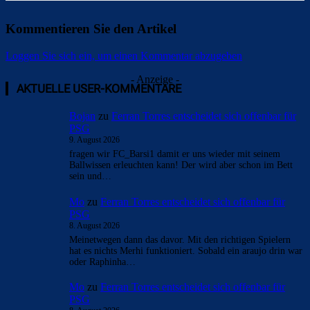
Kommentieren Sie den Artikel
Loggen Sie sich ein, um einen Kommentar abzugeben
- Anzeige -
AKTUELLE USER-KOMMENTARE
Bojan
zu
Ferran Torres entscheidet sich offenbar für
PSG
9. August 2026
fragen wir FC_Barsi1 damit er uns wieder mit seinem
Ballwissen erleuchten kann! Der wird aber schon im Bett
sein und…
Mo
zu
Ferran Torres entscheidet sich offenbar für
PSG
8. August 2026
Meinetwegen dann das davor. Mit den richtigen Spielern
hat es nichts Merhi funktioniert. Sobald ein araujo drin war
oder Raphinha…
Mo
zu
Ferran Torres entscheidet sich offenbar für
PSG