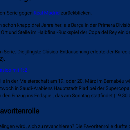
agen-Serie gegen
Real Madrid
zurückblicken.
en schon knapp drei Jahre her, als Barça in der Primera Divisi
t und Stelle im Halbfinal-Rückspiel der Copa del Rey ein deu
in Serie. Die jüngste Clásico-Enttäuschung erlebte der Barc
2).
lásico mit 1:2
ls in der Meisterschaft am 19. oder 20. März im Bernabéu w
ttwoch in Saudi-Arabiens Hauptstadt Riad bei der Supercopa
 den Einzug ins Endspiel, das am Sonntag stattfindet (19.30
avoritenrolle
elingen wird, sich zu revanchieren? Die Favoritenrolle dürfte 