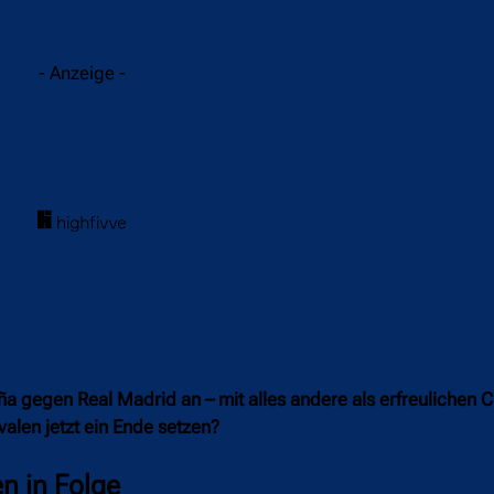
acebook
Twitter
WhatsApp
- Anzeige -
ña gegen Real Madrid an – mit alles andere als erfreulichen 
alen jetzt ein Ende setzen?
n in Folge