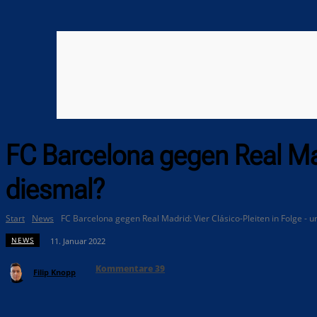
FC Barcelona gegen Real Mad
diesmal?
Start
News
FC Barcelona gegen Real Madrid: Vier Clásico-Pleiten in Folge - 
NEWS
11. Januar 2022
Kommentare
39
Filip Knopp