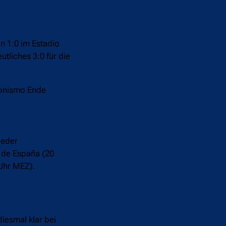
ón 1:0 im Estadio
tliches 3:0 für die
elonismo Ende
ieder
 de España (20
 Uhr MEZ).
diesmal klar bei