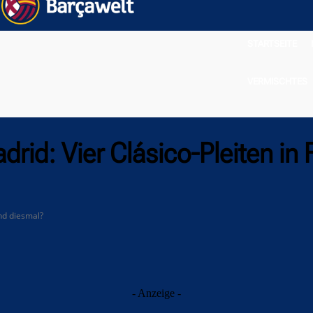
STARTSEITE
VERMISCHTES
rid: Vier Clásico-Pleiten in 
und diesmal?
- Anzeige -