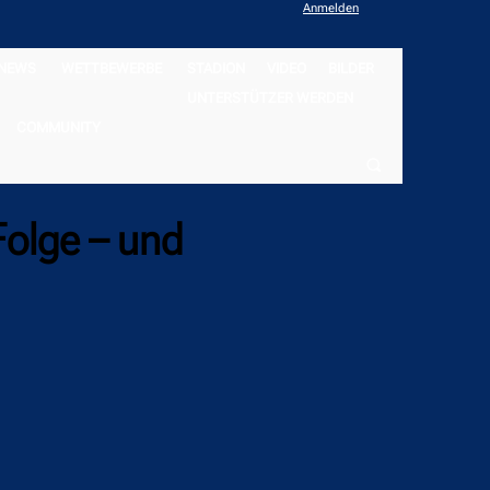
Anmelden
NEWS
WETTBEWERBE
STADION
VIDEO
BILDER
UNTERSTÜTZER WERDEN
COMMUNITY
Folge – und