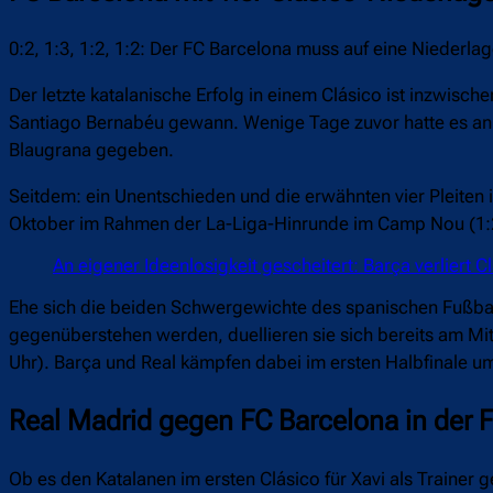
0:2, 1:3, 1:2, 1:2: Der FC Barcelona muss auf eine Niederl
Der letzte katalanische Erfolg in einem Clásico ist inzwisch
Santiago Bernabéu gewann. Wenige Tage zuvor hatte es an Or
Blaugrana gegeben.
Seitdem: ein Unentschieden und die erwähnten vier Pleiten 
Oktober im Rahmen der La-Liga-Hinrunde im Camp Nou (1:
An eigener Ideenlosigkeit gescheitert: Barça verliert C
Ehe sich die beiden Schwergewichte des spanischen Fußbal
gegenüberstehen werden, duellieren sie sich bereits am Mi
Uhr). Barça und Real kämpfen dabei im ersten Halbfinale um
Real Madrid gegen FC Barcelona in der F
Ob es den Katalanen im ersten Clásico für Xavi als Trainer g