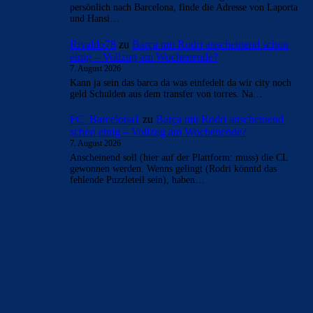
- Anzeige -
AKTUELLE USER-KOMMENTARE
mnl
zu
Barça mit Rodri anscheinend schon einig –
Vollzug am Wochenende?
7. August 2026
Ich hoffe wir bekommen den Rodri-Deal bald
abgeschlossen. Ein „Here we go“ am heutigen Tage noch
wäre super. Ferran Torres…
ChrisR
zu
Barça mit Rodri anscheinend schon einig –
Vollzug am Wochenende?
7. August 2026
...mit de Jong tauschen, das wärs
Bojan
zu
Barça mit Rodri anscheinend schon einig –
Vollzug am Wochenende?
7. August 2026
Falls wir die CL nächste Saison nicht gewinnen, fahr ich
persönlich nach Barcelona, finde die Adresse von Laporta