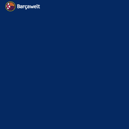
6. Januar 2025
WEITERE KATEGORIEN
News
4693
xTop News
4118
La Liga
3264
Champions League
1112
Interview & PK
888
Sonstiges
675
Kader
626
Transfermarkt
601
Impressum
Datenschutz
Kontakt