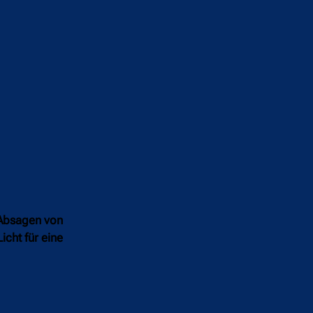
 Absagen von
Licht für eine