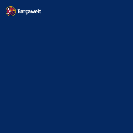
Barça zurück im Camp Nou: Der große Comeback-Tag in Bildern
22. November 2025
Heim und auswärts: Das sollen die Trikots von Barça für die Saison
2025/26 sein
6. Januar 2025
WEITERE KATEGORIEN
News
4697
xTop News
4124
La Liga
3264
Champions League
1112
Interview & PK
888
Sonstiges
675
Kader
626
Transfermarkt
605
Impressum