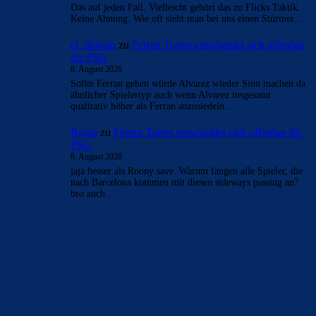
- Anzeige -
AKTUELLE USER-KOMMENTARE
Bojan
zu
Ferran Torres entscheidet sich offenbar für
PSG
9. August 2026
fragen wir FC_Barsi1 damit er uns wieder mit seinem
Ballwissen erleuchten kann! Der wird aber schon im Bett
sein und…
Mo
zu
Ferran Torres entscheidet sich offenbar für
PSG
8. August 2026
Meinetwegen dann das davor. Mit den richtigen Spielern
hat es nichts Merhi funktioniert. Sobald ein araujo drin war