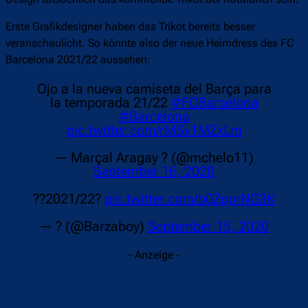
Erste Grafikdesigner haben das Trikot bereits besser
veranschaulicht. So könnte also der neue Heimdress des FC
Barcelona 2021/22 aussehen:
Ojo a la nueva camiseta del Barça para
la temporada 21/22
#FCBarcelona
#Barcelona
pic.twitter.com/rMSv1MZxLm
— Marçal Aragay ? (@mchelo11)
September 16, 2020
??2021/22?
pic.twitter.com/b0ZpprNG3K
— ? (@Barzaboy)
September 15, 2020
- Anzeige -