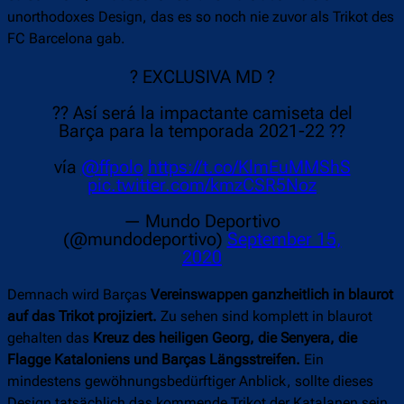
unorthodoxes Design, das es so noch nie zuvor als Trikot des
FC Barcelona gab.
? EXCLUSIVA MD ?
?? Así será la impactante camiseta del
Barça para la temporada 2021-22 ??
vía
@ffpolo
https://t.co/KlmEuMMShS
pic.twitter.com/kmzCSR5Noz
— Mundo Deportivo
(@mundodeportivo)
September 15,
2020
Demnach wird Barças
Vereinswappen ganzheitlich in blaurot
auf das Trikot projiziert.
Zu sehen sind komplett in blaurot
gehalten das
Kreuz des heiligen Georg, die Senyera, die
Flagge Kataloniens und Barças Längsstreifen.
Ein
mindestens gewöhnungsbedürftiger Anblick, sollte dieses
Design tatsächlich das kommende Trikot der Katalanen sein.