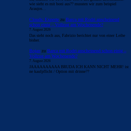
- Anzeige -
AKTUELLE USER-KOMMENTARE
Clouds: Experte
zu
Barça mit Rodri anscheinend
schon einig – Vollzug am Wochenende?
7. August 2026
Araujo weg, Ferran auf dem Weg und Fränkie schaut
dumm aus der Wäsche? Is this real life?
Clouds: Experte
zu
Barça mit Rodri anscheinend
schon einig – Vollzug am Wochenende?
7. August 2026
Das war ne Nacht und Nebel Aktion. Keine weiteren Infos
Stand jetzt.
Bojan
zu
Barça mit Rodri anscheinend schon einig –
Vollzug am Wochenende?
7. August 2026
ok, müssen wir 90% oder 100% des gehalts übernehmen?
wie sieht es mit boni aus?? mussten wir zum beispiel
Araujos…
Clouds: Experte
zu
Barça mit Rodri anscheinend