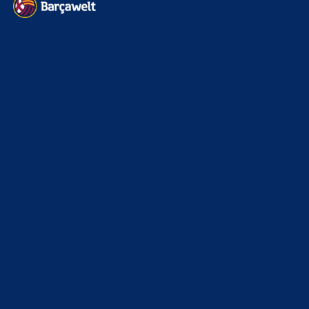
xTop News
4118
La Liga
3264
Champions League
1112
Interview & PK
888
Sonstiges
675
Kader
626
Transfermarkt
601
Impressum
Datenschutz
Kontakt