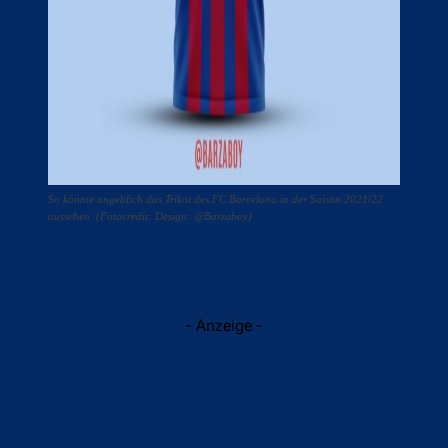
So könnte angeblich das Trikot des FC Barcelona in der Saison 2021/22
aussehen. (Fotocredit: Design: @Barzaboy)
- Anzeige -